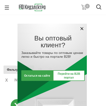
0
+7 (495) 146 67 91
Пн. – Пт.: с 9:00 до 18:00
Каталог
-
Низковольтное оборудование
-
Заказать звонок
Измерительные приборы для установки в щит
-
Вы оптовый
Переключатель амперметра
клиент?
Переключатель амперметра
Заказывайте товары по оптовым ценам
легко и быстро на портале B2B!
Фильтр
Перейти на B2B
Остаться на сайте
портал
К сожалению, раздел пуст