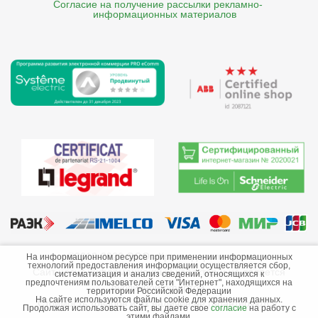
Согласие на получение рассылки рекламно- 

    информационных материалов
©2013-2026 ООО «Краснодарэлектро»
На информационном ресурсе при применении информационных
технологий предоставления информации осуществляется сбор,
Сайт носит информационный характер и не является
систематизация и анализ сведений, относящихся к
предпочтениям пользователей сети "Интернет", находящихся на
публичной офертой.
территории Российской Федерации
На сайте используются файлы cookie для хранения данных.
Стоимость товаров и их наличие не гарантируются.
Продолжая использовать сайт, вы даете свое
согласие
на работу с
этими файлами.