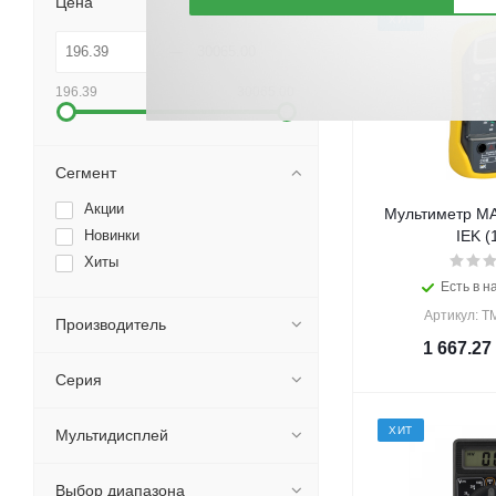
Цена
ХИТ
196.39
30065.00
Сегмент
Акции
Мультиметр MA
Новинки
IEK (
Хиты
Есть в н
Артикул: T
Производитель
1 667.27
Серия
ХИТ
Мультидисплей
Выбор диапазона