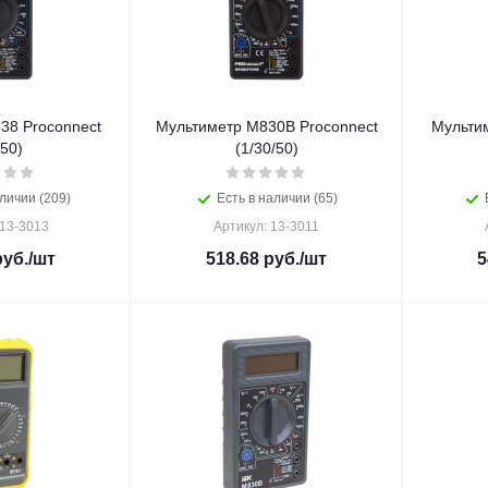
38 Proconnect
Мультиметр M830B Proconnect
Мульти
/50)
(1/30/50)
личии (209)
Есть в наличии (65)
 13-3013
Артикул: 13-3011
уб.
/шт
518.68
руб.
/шт
5