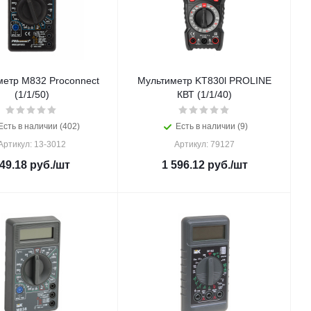
метр M832 Proconnect
Мультиметр KT830l PROLINE
(1/1/50)
КВТ (1/1/40)
Есть в наличии (402)
Есть в наличии (9)
Артикул: 13-3012
Артикул: 79127
49.18
руб.
/шт
1 596.12
руб.
/шт