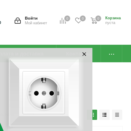
Войти
Корзина
0
0
0
0
пуста
Мой кабинет
плата и доставка
Контакты
наличию