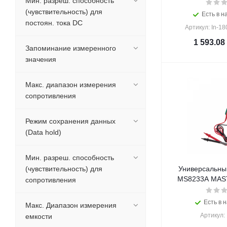
Мин. разреш. способность
(чувствительность) для
Есть в н
постоян. тока DC
Артикул: In-1
1 593.08
Запоминание измеренного
значения
Макс. диапазон измерения
сопротивления
Режим сохранения данных
(Data hold)
Мин. разреш. способность
(чувствительность) для
Универсальны
MS8233A MAST
сопротивления
Есть в н
Макс. Диапазон измерения
Артикул:
емкости