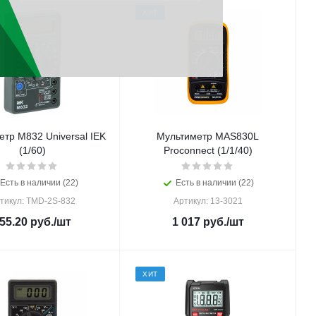
ХИТ
тр M832 Universal IEK
Мультиметр MAS830L
(1/60)
Proconnect (1/1/40)
Есть в наличии (22)
Есть в наличии (22)
тикул: TMD-2S-832
Артикул: 13-3021
55.20
руб.
/шт
1 017
руб.
/шт
ХИТ