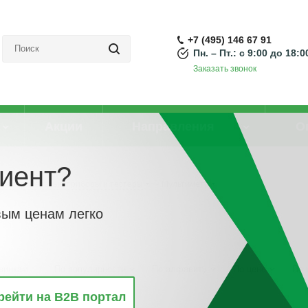
+7 (495) 146 67 91
Пн. – Пт.: с 9:00 до 18:0
Заказать звонок
Акции
Направления
О
иент?
Измерительные приборы и тестеры
-
Мультиметр
вым ценам легко
винкам
По популярности
По алфавиту
По цене
По 
рейти на B2B портал