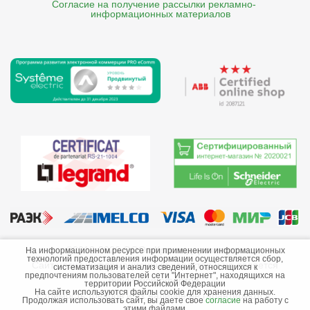
Согласие на получение рассылки рекламно- 

    информационных материалов
©2013-2026 ООО «Краснодарэлектро»
На информационном ресурсе при применении информационных
технологий предоставления информации осуществляется сбор,
Сайт носит информационный характер и не является
систематизация и анализ сведений, относящихся к
предпочтениям пользователей сети "Интернет", находящихся на
публичной офертой.
территории Российской Федерации
На сайте используются файлы cookie для хранения данных.
Стоимость товаров и их наличие не гарантируются.
Продолжая использовать сайт, вы даете свое
согласие
на работу с
этими файлами.