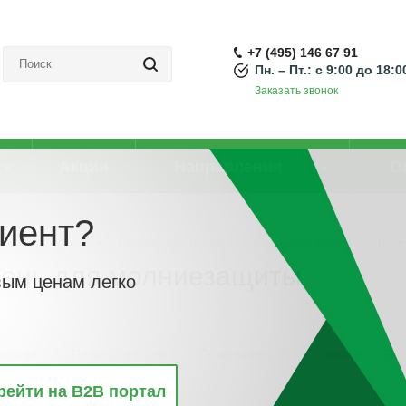
+7 (495) 146 67 91
Пн. – Пт.: с 9:00 до 18:0
Заказать звонок
Акции
Направления
О
иент?
тели и аксессуары
-
Вводной заземляющий стержень для молниезащиты
ень для молниезащиты
вым ценам легко
винкам
По популярности
По алфавиту
По цене
По 
рейти на B2B портал