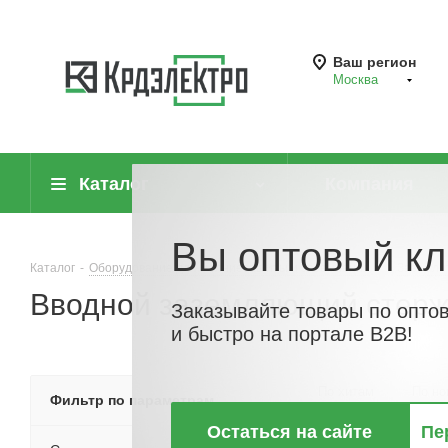
Ваш регион
Москва
Каталог
Компания
Вы оптовый кл
Каталог
-
Оборудование для молниезащиты и заземления
-
Заземли
Вводной заземляющий стерж
Заказывайте товары по опто
и быстро на портале B2B!
По хитам
По но
Фильтр по параметрам
Остаться на сайте
Пе