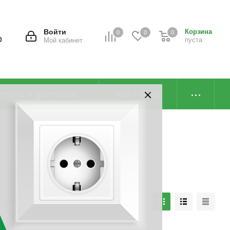
Войти
Корзина
0
0
0
0
пуста
Мой кабинет
плата и доставка
Контакты
наличию