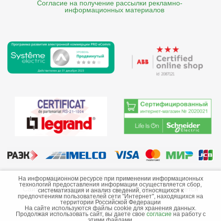
Согласие на получение рассылки рекламно- 

    информационных материалов
©2013-2026 ООО «Краснодарэлектро»
На информационном ресурсе при применении информационных
технологий предоставления информации осуществляется сбор,
Сайт носит информационный характер и не является
систематизация и анализ сведений, относящихся к
предпочтениям пользователей сети "Интернет", находящихся на
публичной офертой.
территории Российской Федерации
На сайте используются файлы cookie для хранения данных.
Стоимость товаров и их наличие не гарантируются.
Продолжая использовать сайт, вы даете свое
согласие
на работу с
этими файлами.