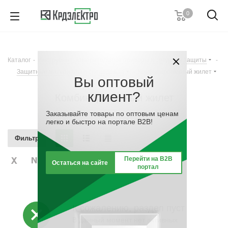
0
+7 (495) 146 67 91
Пн. – Пт.: с 9:00 до 18:00
Каталог
-
Инструмент, измерительные приборы и средства защиты
-
Заказать звонок
Защитные материалы и спецодежда
-
Комбинированный жилет
Вы оптовый
клиент?
Комбинированный жилет
Заказывайте товары по оптовым ценам
легко и быстро на портале B2B!
Фильтр
Перейти на B2B
Остаться на сайте
портал
К сожалению, раздел пуст
В данный момент нет активных