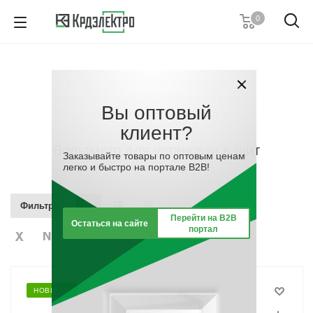
0
+7 (495) 146 67 91
Пн. – Пт.: с 9:00 до 18:00
Каталог
-
Низковольтное оборудование
-
Заказать звонок
Измерительные приборы для установки в щит
-
Вы оптовый
Вольтметр для установки в щит
клиент?
Вольтметр для установки в щит
Заказывайте товары по оптовым ценам
легко и быстро на портале B2B!
Фильтр
Перейти на B2B
Остаться на сайте
портал
НОВИНКА