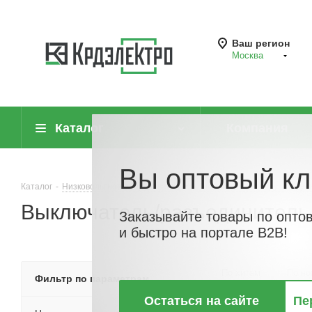
Ваш регион
Москва
Каталог
Компания
Вы оптовый кл
Каталог
-
Низковольтное оборудование
-
Выключатели нагрузки (руб
Выключатель/разъединитель
Заказывайте товары по опто
и быстро на портале B2B!
По хитам
По но
Фильтр по параметрам
Остаться на сайте
Пе