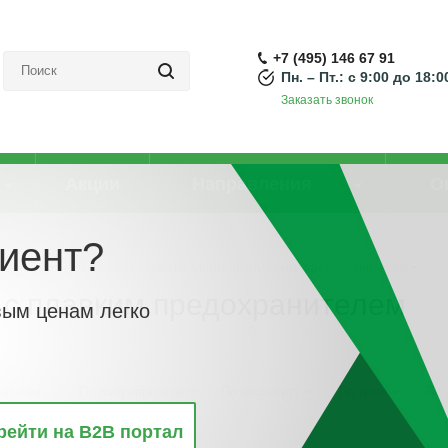
+7 (495) 146 67 91
Пн. – Пт.: с 9:00 до 18:0
Заказать звонок
Акции
Направления
О
иент?
ильники)
-
Выключатель/разъединитель с плавким предохранителем
 с плавким предохранителем
вым ценам легко
винкам
По популярности
По алфавиту
По цене
По 
рейти на B2B портал