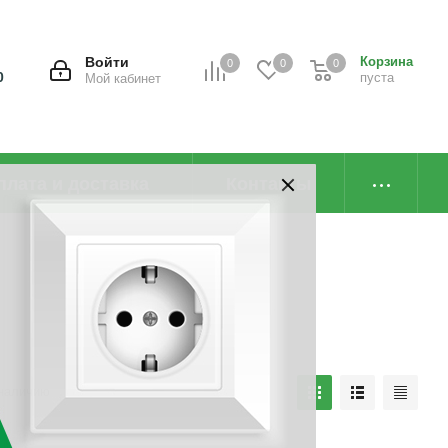
Войти
Корзина
0
0
0
0
пуста
Мой кабинет
плата и доставка
Контакты
наличию