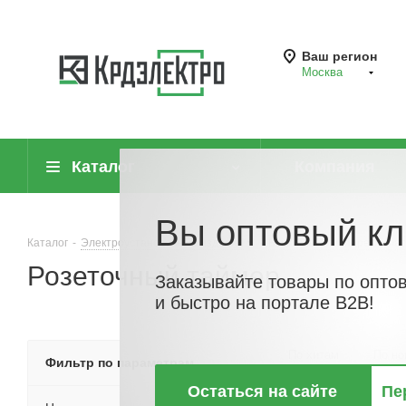
Ваш регион
Москва
Каталог
Компания
Вы оптовый кл
Каталог
-
Электроустановочные изделия
-
Выключатели, переключа
Розеточный таймер
Заказывайте товары по опто
и быстро на портале B2B!
По хитам
По но
Фильтр по параметрам
Остаться на сайте
Пе