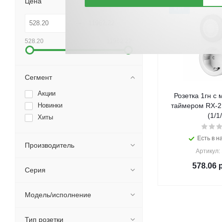
Цена
ХИТ
528.20
11962.22
Сегмент
Акции
Розетка 1гн с
Новинки
таймером RX-2
(1/1
Хиты
Есть в н
Производитель
Артикул:
578.06
р
Серия
Модель/исполнение
Тип розетки