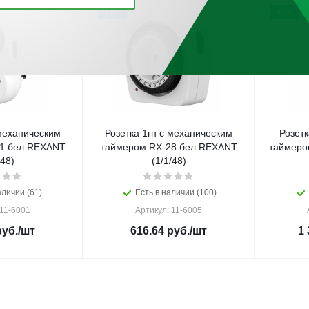
ХИТ
ХИТ
 механическим
Розетка 1гн с механическим
Розетк
1 бел REXANT
таймером RX-28 бел REXANT
таймеро
/48)
(1/1/48)
аличии (61)
Есть в наличии (100)
 11-6001
Артикул: 11-6005
уб.
/шт
616.64
руб.
/шт
1 