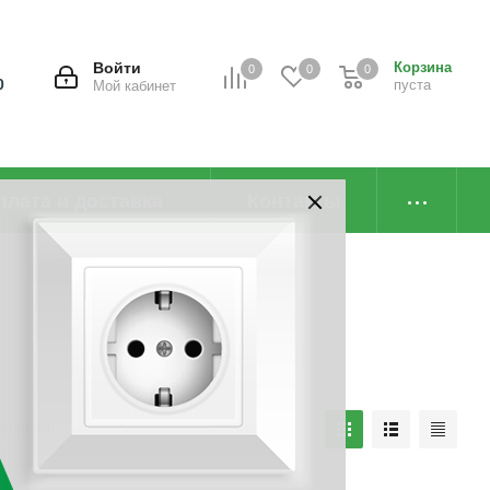
Войти
Корзина
0
0
0
0
пуста
Мой кабинет
плата и доставка
Контакты
наличию