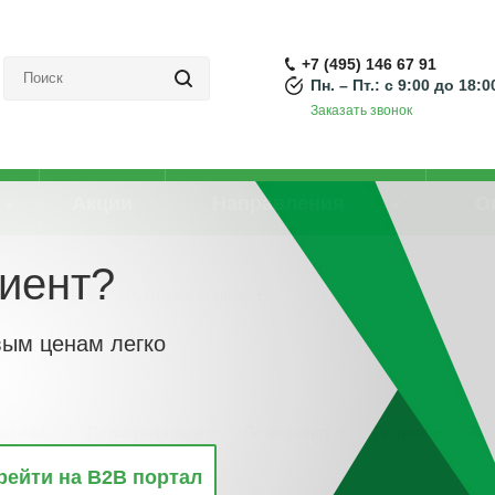
+7 (495) 146 67 91
Пн. – Пт.: с 9:00 до 18:0
Заказать звонок
Акции
Направления
О
иент?
тели и диммеры
-
Розеточный таймер
вым ценам легко
винкам
По популярности
По алфавиту
По цене
По 
рейти на B2B портал