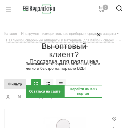
0
+7 (495) 146 67 91
Пн. – Пт.: с 9:00 до 18:00
Каталог
-
Инструмент, измерительные приборы и средства защиты
-
Заказать звонок
Паяльники, сварочные аппараты и материалы для пайки и сварки
-
Вы оптовый
Подставка для паяльника
клиент?
Подставка для паяльника
Заказывайте товары по оптовым ценам
легко и быстро на портале B2B!
Фильтр
Перейти на B2B
Остаться на сайте
портал