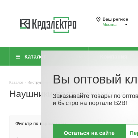
Ваш регион
Москва
Каталог
Компания
Вы оптовый кл
Каталог
-
Инструмент, измерительные приборы и средства защиты
-
Наушники противошумные
Заказывайте товары по опто
и быстро на портале B2B!
По хитам
По но
Фильтр по параметрам
Остаться на сайте
Пе