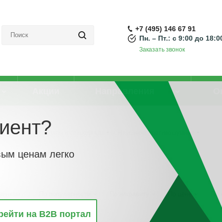
+7 (495) 146 67 91
Пн. – Пт.: с 9:00 до 18:0
Заказать звонок
Акции
Направления
О
иент?
Защитные материалы и спецодежда
-
Наушники противошумные
вым ценам легко
винкам
По популярности
По алфавиту
По цене
По 
рейти на B2B портал