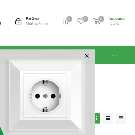
Войти
Корзина
0
0
0
0
пуста
Мой кабинет
плата и доставка
Контакты
наличию