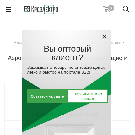
0
+7 (495) 146 67 91
Пн. – Пт.: с 9:00 до 18:00
Каталог
-
Материалы для монтажа
-
Заказать звонок
Аэрозоли, смазочные, герметизирующие и защитные составы
Вы оптовый
клиент?
Аэрозоли, смазочные, герметизирующие и
защитные составы
Заказывайте товары по оптовым ценам
легко и быстро на портале B2B!
Полировальный материал
Перейти на B2B
Остаться на сайте
портал
Спрей/ аэрозоль/ распылитель
Средство для смазки и ухода
Смазочный материал