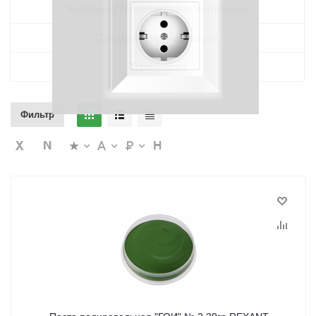
Компаунд/ герметик/ пена монтажная
Средство для чистки рук
Термопаста
Фильтр