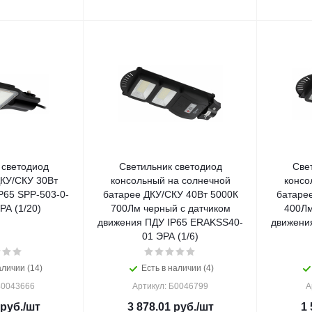
 светодиод
Светильник светодиод
Све
КУ/СКУ 30Вт
консольный на солнечной
консо
P65 SPP-503-0-
батарее ДКУ/СКУ 40Вт 5000К
батаре
РА (1/20)
700Лм черный с датчиком
400Лм
движения ПДУ IP65 ERAKSS40-
движени
01 ЭРА (1/6)
аличии (14)
Есть в наличии (4)
Б0043666
Артикул: Б0046799
А
руб.
/шт
3 878.01
руб.
/шт
1 