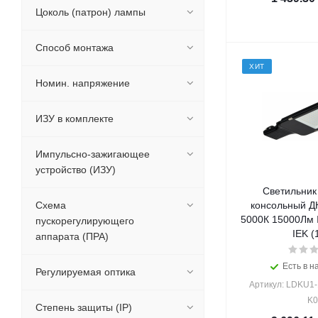
Цоколь (патрон) лампы
Способ монтажа
ХИТ
Номин. напряжение
ИЗУ в комплекте
Импульсно-зажигающее
устройство (ИЗУ)
Светильник
Схема
консольный Д
5000К 15000Лм 
пускорегулирующего
IEK (
аппарата (ПРА)
Есть в н
Регулируемая оптика
Артикул: LDKU1-
K0
Степень защиты (IP)