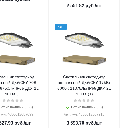
2 551.82
руб.
/шт
ХИТ
тильник светодиод
Светильник светодиод
льный ДКУ/СКУ 70Вт
консольный ДКУ/СКУ 175Вт
 8750Лм IP65 ДКУ-2L
5000К 21875Лм IP65 ДКУ-2L
NEOX (1)
NEOX (1)
Есть в наличии (183)
Есть в наличии (98)
кул: 4690612057088
Артикул: 4690612057316
527.90
руб.
/шт
3 593.70
руб.
/шт