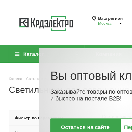
Ваш регион
Москва
Каталог
Компания
Вы оптовый кл
Каталог
-
Светотехника
-
Светильники для освещения улиц, дорог и
Светильники для освещения 
Заказывайте товары по опто
и быстро на портале B2B!
Светильник д
Фильтр по параметрам
улиц и п
Остаться на сайте
Пе