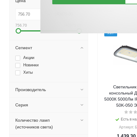
Цена
По хитам
По но
756.70
240975.00
ХИТ
Сегмент
Акции
Новинки
Хиты
Светильник
Производитель
консольный Д
5000К 5000Лм I
Серия
50K-050 Э
Есть в на
Количество ламп
(источников света)
Артикул: 
1 439.30