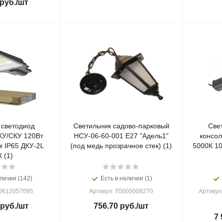
руб.
/шт
 светодиод
Светильник садово-парковый
Све
КУ/СКУ 120Вт
НСУ-06-60-001 Е27 "Адель1"
консол
 IP65 ДКУ-2L
(под медь прозрачное стек) (1)
5000К 1
 (1)
личии (142)
Есть в наличии (1)
90612057095
Артикул: Т0000008270
Артикул
руб.
/шт
756.70
руб.
/шт
7 