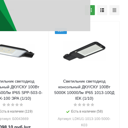
наличию
ХИТ
тильник светодиод
Светильник светодиод
ьный ДКУ/СКУ 100Вт
консольный ДКУ/СКУ 100Вт
500Лм IP65 SPP-503-0-
5000К 10000Лм IP65 1013-100Д
K-100 ЭРА (1/10)
IEK (1/10)
Есть в наличии (119)
Есть в наличии (58)
ртикул: Б0043669
Артикул: LDKU1-1013-100-5000-
K03
098.10
руб.
/шт