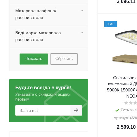
3 696.11
Материал плафона/
рассеивателя
ХИТ
Вид/ марка материала
рассеивателя
Сбросить
Светильник
консольный Д
Будьте всегда в курсе!
5000К 15000Лм
Узнавайте о скидках и акциях
NEOX
первым
Есть в на
Артикул: 46
2 509.10