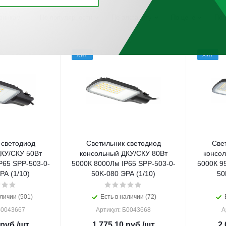
винкам
По популярности
По алфавиту
По цене
По 
ХИТ
ХИТ
 светодиод
Светильник светодиод
Све
КУ/СКУ 50Вт
консольный ДКУ/СКУ 80Вт
консол
P65 SPP-503-0-
5000К 8000Лм IP65 SPP-503-0-
5000К 9
РА (1/10)
50K-080 ЭРА (1/10)
50
личии (501)
Есть в наличии (72)
Б0043667
Артикул: Б0043668
А
руб.
/шт
1 775.10
руб.
/шт
2 