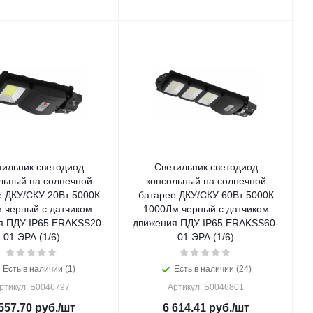
тильник светодиод
Светильник светодиод
льный на солнечной
консольный на солнечной
е ДКУ/СКУ 20Вт 5000К
батарее ДКУ/СКУ 60Вт 5000К
 черный с датчиком
1000Лм черный с датчиком
я ПДУ IP65 ERAKSS20-
движения ПДУ IP65 ERAKSS60-
01 ЭРА (1/6)
01 ЭРА (1/6)
Есть в наличии (1)
Есть в наличии (24)
ртикул: Б0046797
Артикул: Б0046801
557.70
руб.
/шт
6 614.41
руб.
/шт