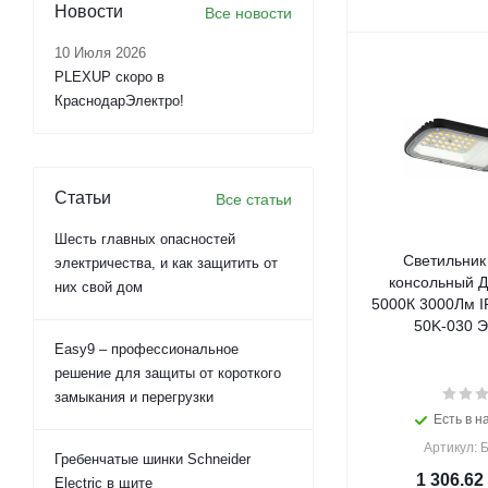
Новости
Все новости
10 Июля 2026
PLEXUP скоро в
КраснодарЭлектро!
Статьи
Все статьи
Шесть главных опасностей
Светильник
электричества, и как защитить от
консольный Д
них свой дом
5000К 3000Лм I
50K-030 Э
Easy9 – профессиональное
решение для защиты от короткого
замыкания и перегрузки
Есть в н
Артикул: 
Гребенчатые шинки Schneider
1 306.62
Electric в щите