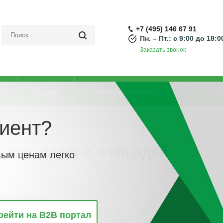
+7 (495) 146 67 91
Пн. – Пт.: с 9:00 до 18:0
Заказать звонок
Акции
Направления
О
иент?
 площадей
улиц, дорог и площадей
вым ценам легко
ля освещения
лощадей
рейти на B2B портал