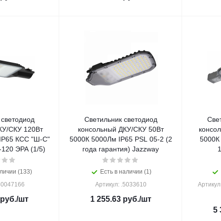
 светодиод
Светильник светодиод
Све
КУ/СКУ 120Вт
консольный ДКУ/СКУ 50Вт
консол
IP65 КСС "Ш-С"
5000К 5000Лм IP65 PSL 05-2 (2
5000К
120 ЭРА (1/5)
года гарантия) Jazzway
1
личии (133)
Есть в наличии (1)
Б0047166
Артикул: .5033610
Артикул
руб.
/шт
1 255.63
руб.
/шт
5 