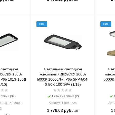
ХИТ
ХИТ
 светодиод
Светильник светодиод
Све
КУ/СКУ 150Вт
консольный ДКУ/СКУ 100Вт
консо
IP65 1013-150Д
5000К 10000Лм IP65 SPP-504-
5000К
1/10)
0-50K-100 ЭРА (1/12)
аличии (32)
Есть в наличии (2)
1013-150-5000-
Артикул: Б0062724
Арти
3
1 776.02
руб.
/шт
1 