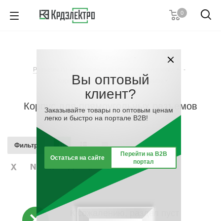
0
+7 (495) 146 67 91
Пн. – Пт.: с 9:00 до 18:00
Каталог
-
Разъемы
-
Заказать звонок
Разъемы промышленные различного назначения
-
Вы оптовый
Корпус для прямоугольных разъемов
клиент?
Корпус для прямоугольных разъемов
Заказывайте товары по оптовым ценам
легко и быстро на портале B2B!
Фильтр
Перейти на B2B
Остаться на сайте
портал
К сожалению, раздел пуст