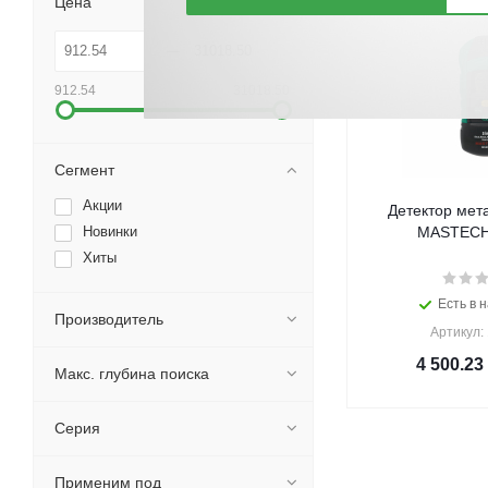
Цена
912.54
31018.50
Сегмент
Акции
Детектор мет
Новинки
MASTECH 
Хиты
Есть в н
Производитель
Артикул:
4 500.23
Макс. глубина поиска
Серия
Применим под