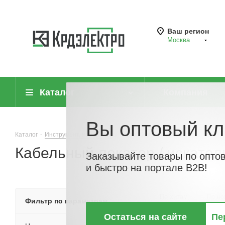
Ваш регион
Москва
Каталог
Компания
Вы оптовый кл
Каталог
-
Инструмент, измерительные приборы и средства защиты
-
Кабельный локатор / искател
Заказывайте товары по опто
и быстро на портале B2B!
По хитам
По но
Фильтр по параметрам
Остаться на сайте
Пе