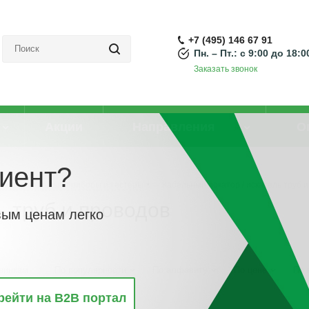
+7 (495) 146 67 91
Пн. – Пт.: с 9:00 до 18:0
Заказать звонок
Акции
Направления
О
иент?
Измерительные приборы и тестеры
-
Кабельный локатор / искатель труб 
ь труб и проводов
вым ценам легко
винкам
По популярности
По алфавиту
По цене
По 
рейти на B2B портал