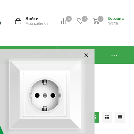
Войти
Корзина
0
0
0
0
пуста
Мой кабинет
плата и доставка
Контакты
и проводов
наличию