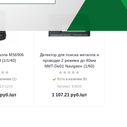
алла MS6906
Детектор для поиска металла и
(1/1/40)
проводки 2 режима до 40мм
NMT-De01 Navigator (1/60)
аличии (1)
Есть в наличии (6)
 13-1210
Артикул: 93620
руб.
/шт
1 107.21
руб.
/шт