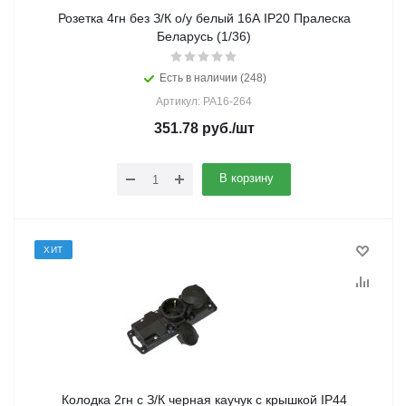
Розетка 4гн без З/К о/у белый 16А IP20 Пралеска
Беларусь (1/36)
Есть в наличии (248)
Артикул: РА16-264
351.78
руб.
/шт
В корзину
ХИТ
Колодка 2гн с З/К черная каучук с крышкой IP44