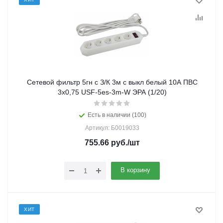
Сетевой фильтр 5гн с З/К 3м с выкл белый 10А ПВС
3х0,75 USF-5es-3m-W ЭРА (1/20)
Есть в наличии (100)
Артикул: Б0019033
755.66
руб.
/шт
В корзину
ХИТ