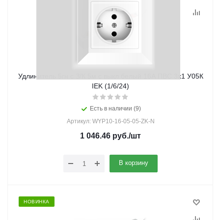
Удлинитель 5гн с З/К 5м с выкл белый 16А ПВС 3х1 У05К
IEK (1/6/24)
Есть в наличии (9)
Артикул: WYP10-16-05-05-ZK-N
1 046.46
руб.
/шт
В корзину
НОВИНКА