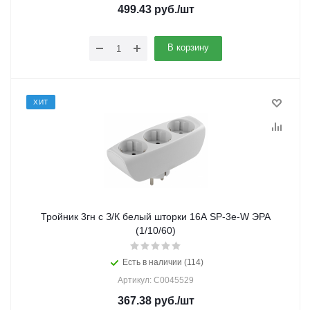
499.43
руб.
/шт
В корзину
ХИТ
Тройник 3гн c З/К белый шторки 16А SP-3e-W ЭРА
(1/10/60)
Есть в наличии (114)
Артикул: C0045529
367.38
руб.
/шт