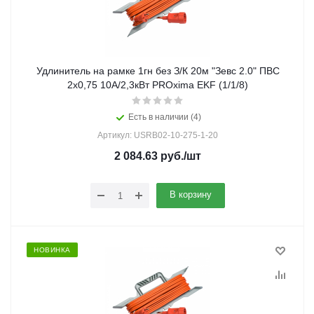
Удлинитель на рамке 1гн без З/К 20м "Зевс 2.0" ПВС
2х0,75 10А/2,3кВт PROxima EKF (1/1/8)
Есть в наличии (4)
Артикул: USRB02-10-275-1-20
2 084.63
руб.
/шт
В корзину
НОВИНКА