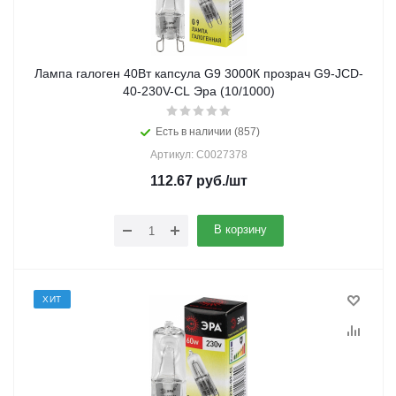
Лампа галоген 40Вт капсула G9 3000К прозрач G9-JCD-
40-230V-CL Эра (10/1000)
Есть в наличии (857)
Артикул: C0027378
112.67
руб.
/шт
В корзину
ХИТ