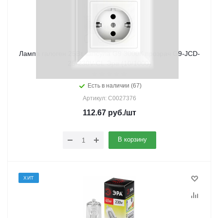
Лампа галоген 25Вт капсула G9 3000К прозрач G9-JCD-
25-230V-CL Эра (10/1000)
Есть в наличии (67)
Артикул: C0027376
112.67
руб.
/шт
В корзину
ХИТ