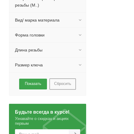
резьбы (М..)
Вид/ марка материала
Форма головки
Длина резьбы
Размер ключа
Сбросить
Будьте всегда в курсе!
Узнавайте о скидках и акциях
первым