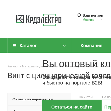
Ваш регион
Москва
Каталог
Компания
Вы оптовый кл
Каталог
-
Материалы для монтажа
-
Метизы, крепёжные соединител
Винт с цилиндрической голов
Заказывайте товары по опто
и быстро на портале B2B!
По хитам
По но
Фильтр по параметрам
Остаться на сайте
Пе