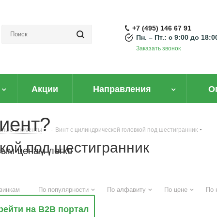
+7 (495) 146 67 91
Пн. – Пт.: с 9:00 до 18:0
Заказать звонок
Акции
Направления
О
иент?
ьные элементы
-
Винт с цилиндрической головкой под шестигранник
кой под шестигранник
вым ценам легко
винкам
По популярности
По алфавиту
По цене
По 
рейти на B2B портал