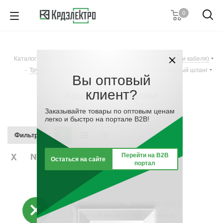
0
+7 (495) 146 67 91
Пн. – Пт.: с 9:00 до 18:00
Каталог
-
Кабеленесущие системы (системы для прокладки кабеля)
Заказать звонок
-
Трубы и рукава для прокладки кабеля
-
Композитный шланг
Вы оптовый
клиент?
Композитный шланг
Заказывайте товары по оптовым ценам
легко и быстро на портале B2B!
Фильтр
Перейти на B2B
Остаться на сайте
портал
К сожалению, раздел пуст
В данный момент нет активных