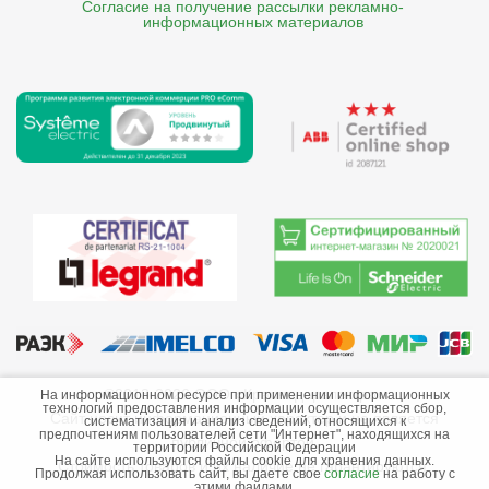
Согласие на получение рассылки рекламно- 

    информационных материалов
©2013-2026 ООО «Краснодарэлектро»
На информационном ресурсе при применении информационных
технологий предоставления информации осуществляется сбор,
Сайт носит информационный характер и не является
систематизация и анализ сведений, относящихся к
предпочтениям пользователей сети "Интернет", находящихся на
публичной офертой.
территории Российской Федерации
На сайте используются файлы cookie для хранения данных.
Стоимость товаров и их наличие не гарантируются.
Продолжая использовать сайт, вы даете свое
согласие
на работу с
этими файлами.