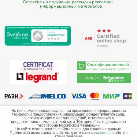
Согласие на получение рассылки рекламно- 

    информационных материалов
©2013-2026 ООО «Краснодарэлектро»
На информационном ресурсе при применении информационных
технологий предоставления информации осуществляется сбор,
Сайт носит информационный характер и не является
систематизация и анализ сведений, относящихся к
предпочтениям пользователей сети "Интернет", находящихся на
публичной офертой.
территории Российской Федерации
На сайте используются файлы cookie для хранения данных.
Стоимость товаров и их наличие не гарантируются.
Продолжая использовать сайт, вы даете свое
согласие
на работу с
этими файлами.