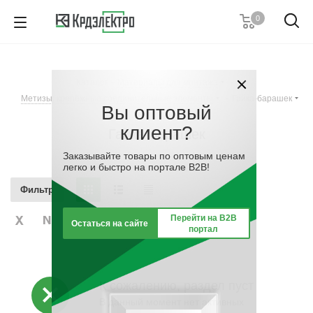
0
+7 (495) 146 67 91
Пн. – Пт.: с 9:00 до 18:00
Каталог
-
Материалы для монтажа
-
Заказать звонок
Метизы, крепёжные соединительные элементы
-
Гайка-барашек
Вы оптовый
клиент?
Гайка-барашек
Заказывайте товары по оптовым ценам
легко и быстро на портале B2B!
Фильтр
Перейти на B2B
Остаться на сайте
портал
К сожалению, раздел пуст
В данный момент нет активных