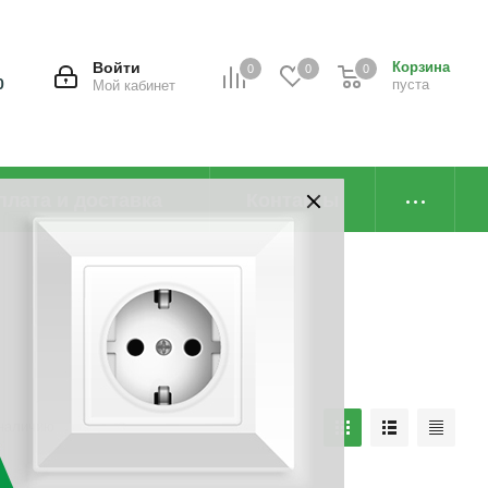
Войти
Корзина
0
0
0
0
пуста
Мой кабинет
плата и доставка
Контакты
наличию