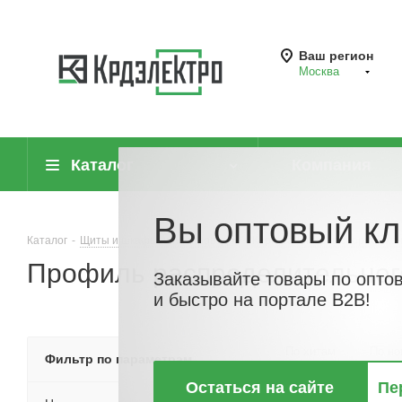
Ваш регион
Москва
Каталог
Компания
Вы оптовый кл
Каталог
-
Щиты и шкафы, шинопровод
-
Корпуса шкафов сборной ко
Профиль распределительно
Заказывайте товары по опто
и быстро на портале B2B!
По хитам
По но
Фильтр по параметрам
Остаться на сайте
Пе