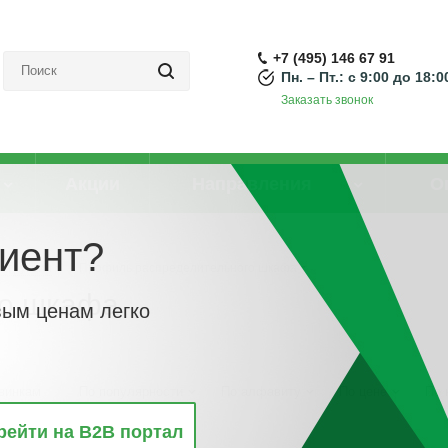
+7 (495) 146 67 91
Пн. – Пт.: с 9:00 до 18:0
Заказать звонок
Акции
Направления
О
иент?
нструкции
-
Профиль распределительного шкафа
го шкафа
вым ценам легко
винкам
По популярности
По алфавиту
По цене
По 
рейти на B2B портал