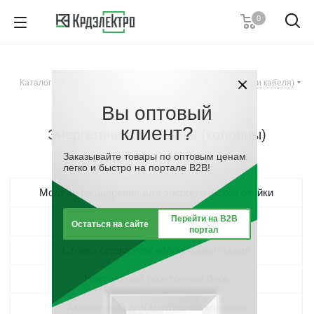
0
+7 (495) 146 67 91
Пн. – Пт.: с 9:00 до 18:00
Каталог
-
Кабеленесущие системы (системы для прокладки кабеля)
Заказать звонок
-
Энергетические стойки (колонны)
Вы оптовый
клиент?
Энергетические стойки (колонны)
Заказывайте товары по оптовым ценам
легко и быстро на портале B2B!
Модуль расширения для энергетической стойки
Перейти на B2B
Основание энергетической стойки
Остаться на сайте
портал
Стойка сервисная/ колонна монтажная
Настольный розеточный блок
Аксессуары для монтажной колонны