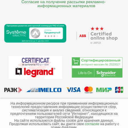
Согласие на получение рассылки рекламно- 

    информационных материалов
©2013-2026 ООО «Краснодарэлектро»
На информационном ресурсе при применении информационных
технологий предоставления информации осуществляется сбор,
Сайт носит информационный характер и не является
систематизация и анализ сведений, относящихся к
предпочтениям пользователей сети "Интернет", находящихся на
публичной офертой.
территории Российской Федерации
На сайте используются файлы cookie для хранения данных.
Стоимость товаров и их наличие не гарантируются.
Продолжая использовать сайт, вы даете свое
согласие
на работу с
этими файлами.