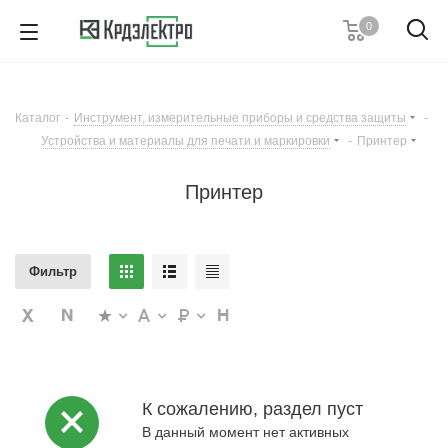
0
+7 (495) 146 67 91
Пн. – Пт.: с 9:00 до 18:00
Каталог
-
Инструмент, измерительные приборы и средства защиты
-
Заказать звонок
Устройства и материалы для печати и маркировки
-
Принтер
Вы оптовый
клиент?
Принтер
Заказывайте товары по оптовым ценам
легко и быстро на портале B2B!
Фильтр
Перейти на B2B
Остаться на сайте
портал
К сожалению, раздел пуст
В данный момент нет активных