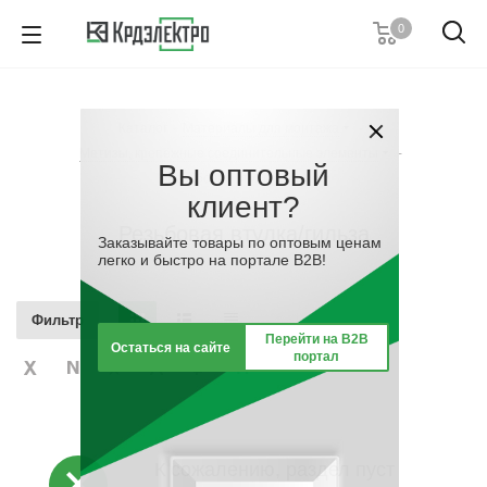
0
+7 (495) 146 67 91
Пн. – Пт.: с 9:00 до 18:00
Каталог
-
Материалы для монтажа
-
Заказать звонок
Метизы, крепёжные соединительные элементы
-
Вы оптовый
Резьбовая втулка/гильза
клиент?
Резьбовая втулка/гильза
Заказывайте товары по оптовым ценам
легко и быстро на портале B2B!
Фильтр
Перейти на B2B
Остаться на сайте
портал
К сожалению, раздел пуст