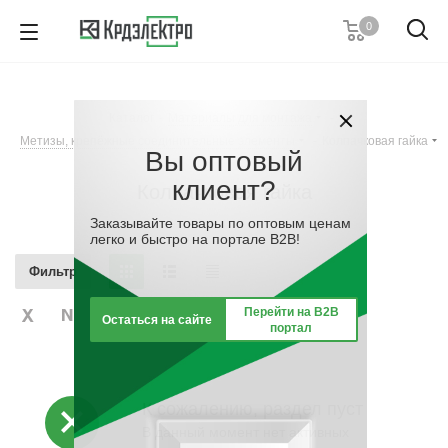
0
+7 (495) 146 67 91
Пн. – Пт.: с 9:00 до 18:00
Каталог
-
Материалы для монтажа
-
Заказать звонок
Метизы, крепёжные соединительные элементы
-
Колпачковая гайка
Вы оптовый
клиент?
Колпачковая гайка
Заказывайте товары по оптовым ценам
легко и быстро на портале B2B!
Фильтр
Перейти на B2B
Остаться на сайте
портал
К сожалению, раздел пуст
В данный момент нет активных