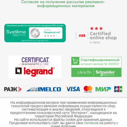
Согласие на получение рассылки рекламно- 

    информационных материалов
©2013-2026 ООО «Краснодарэлектро»
На информационном ресурсе при применении информационных
технологий предоставления информации осуществляется сбор,
Сайт носит информационный характер и не является
систематизация и анализ сведений, относящихся к
предпочтениям пользователей сети "Интернет", находящихся на
публичной офертой.
территории Российской Федерации
На сайте используются файлы cookie для хранения данных.
Стоимость товаров и их наличие не гарантируются.
Продолжая использовать сайт, вы даете свое
согласие
на работу с
этими файлами.