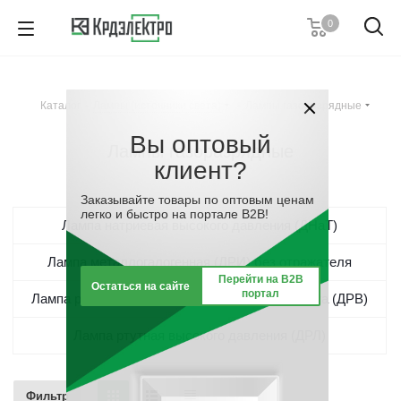
0
+7 (495) 146 67 91
Пн. – Пт.: с 9:00 до 18:00
Каталог
-
Лампы (источники света)
-
Лампы газоразрядные
Заказать звонок
Вы оптовый
Лампы газоразрядные
клиент?
Заказывайте товары по оптовым ценам
легко и быстро на портале B2B!
Лампа натриевая высокого давления (ДНаТ)
Лампа металлогалогенная (ДРИ) без отражателя
Перейти на B2B
Остаться на сайте
портал
Лампа ртутно-вольфрамовая смешанного света (ДРВ)
Лампа ртутная высокого давления (ДРЛ)
Фильтр