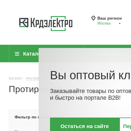
Ваш регион
Москва
Каталог
Компания
Вы оптовый кл
Каталог
-
Инструмент, измерительные приборы и средства защиты
-
Протирочная ткань
Заказывайте товары по опто
и быстро на портале B2B!
По хитам
По но
Фильтр по параметрам
Остаться на сайте
Пе