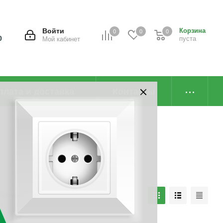
Войти
Корзина
0
0
0
0
пуста
Мой кабинет
плата и доставка
Контакты
наличию