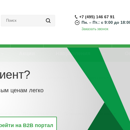
+7 (495) 146 67 91
Пн. – Пт.: с 9:00 до 18:0
Заказать звонок
Акции
Направления
О
иент?
Ручной инструмент общего назначения
-
Протирочная ткань
вым ценам легко
винкам
По популярности
По алфавиту
По цене
По 
рейти на B2B портал