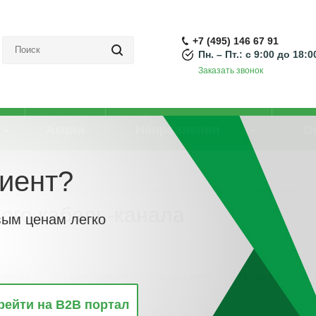
+7 (495) 146 67 91
Пн. – Пт.: с 9:00 до 18:0
Заказать звонок
Акции
Направления
О
иент?
Кабель-каналы настенные (парапетные, для монтажа ЭУИ) и аксессуары
ого кабель-канала
вым ценам легко
винкам
По популярности
По алфавиту
По цене
По 
рейти на B2B портал