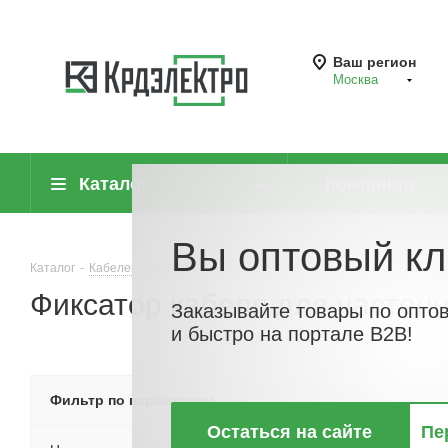
Ваш регион
Москва
Каталог
Компания
Вы оптовый кл
Каталог
-
Кабеленесущие системы (системы для прокладки кабеля)
-
Фиксатор кабеля для настенн
Заказывайте товары по опто
и быстро на портале B2B!
По хитам
По но
Фильтр по параметрам
Остаться на сайте
Пе