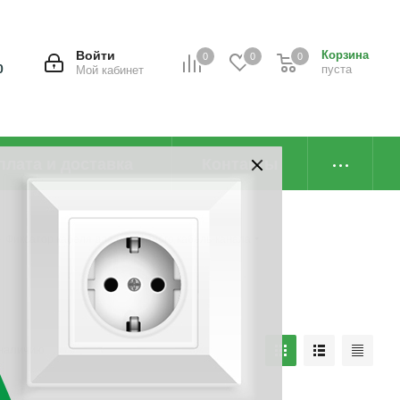
Войти
Корзина
0
0
0
0
пуста
Мой кабинет
плата и доставка
Контакты
-
Фиксатор кабеля для настенного кабель-канала
наличию