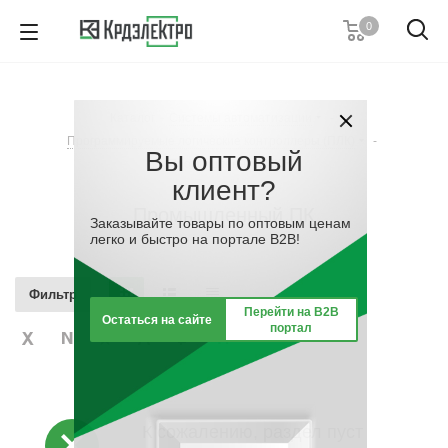
0
+7 (495) 146 67 91
Пн. – Пт.: с 9:00 до 18:00
Каталог
-
Системы автоматизации
-
Заказать звонок
Программируемые логические контроллеры (ПЛК)
-
Вы оптовый
Промышленный ПК
клиент?
Промышленный ПК
Заказывайте товары по оптовым ценам
легко и быстро на портале B2B!
Фильтр
Перейти на B2B
Остаться на сайте
портал
К сожалению, раздел пуст