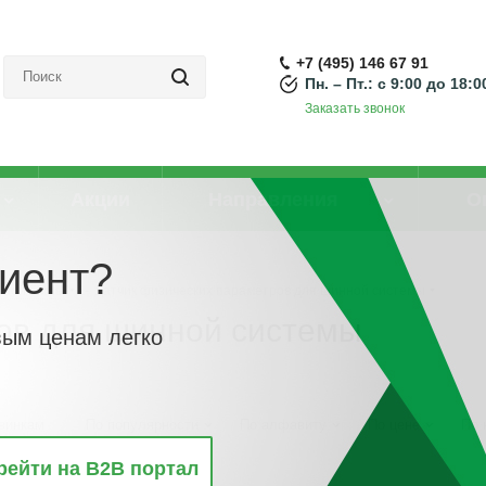
+7 (495) 146 67 91
Пн. – Пт.: с 9:00 до 18:0
Заказать звонок
Акции
Направления
О
иент?
нной шины
-
Датчик физических параметров для шинной системы
ов для шинной системы
вым ценам легко
винкам
По популярности
По алфавиту
По цене
По 
рейти на B2B портал