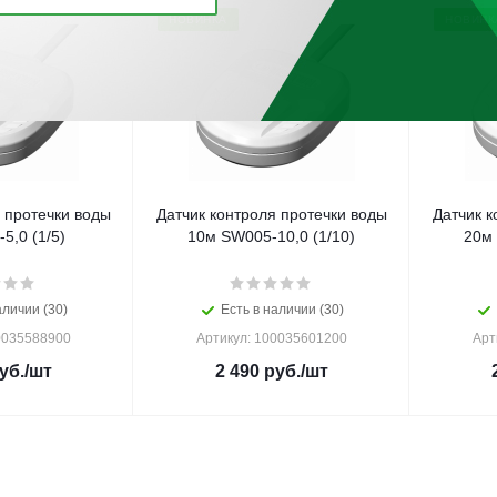
НОВИНКА
НОВИНК
 протечки воды
Датчик контроля протечки воды
Датчик к
5,0 (1/5)
10м SW005-10,0 (1/10)
20м 
аличии (30)
Есть в наличии (30)
0035588900
Артикул: 100035601200
Арт
уб.
/шт
2 490
руб.
/шт