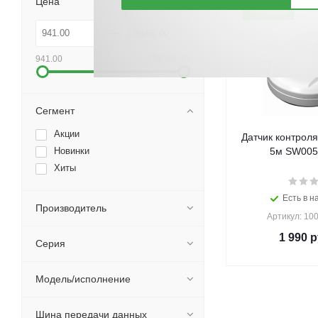
Цена
НОВИНКА
941.00
238086.00
Сегмент
Акции
Датчик контроля
Новинки
5м SW005-
Хиты
Есть в н
Производитель
Артикул: 10
1 990
р
Серия
Модель/исполнение
Шина передачи данных