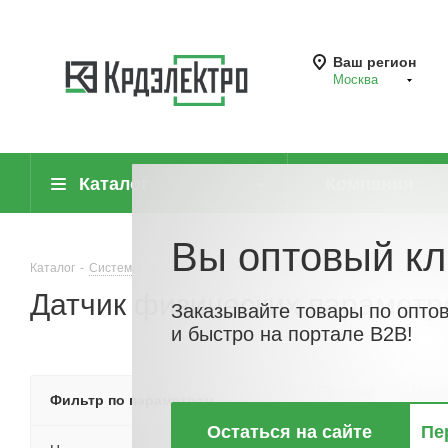
Ваш регион
Москва
Каталог
Компания
Вы оптовый кл
Каталог
-
Системы автоматизации
-
Оборудование для информацио
Датчик физических параметр
Заказывайте товары по опто
и быстро на портале B2B!
По хитам
По но
Фильтр по параметрам
Остаться на сайте
Пе