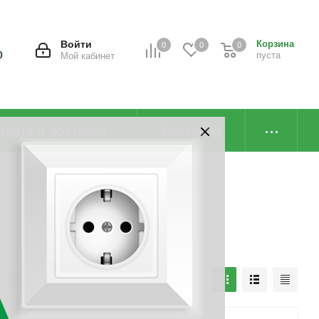
Войти
Корзина
0
0
0
0
пуста
Мой кабинет
плата и доставка
Контакты
наличию