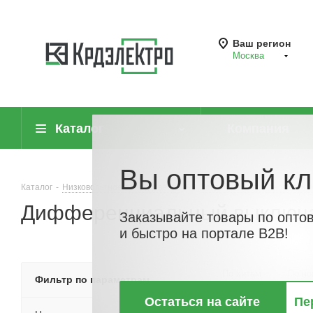
Ваш регион
Москва
Каталог
Компания
Вы оптовый кл
Каталог
-
Низковольтное оборудование
-
Устройства защитного откл
Дифференциальный выключате
Заказывайте товары по опто
и быстро на портале B2B!
По хитам
По но
Фильтр по параметрам
Остаться на сайте
Пе