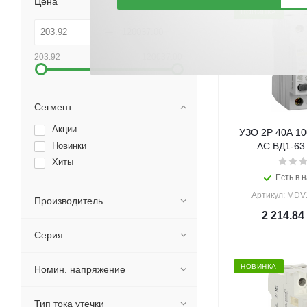
Цена
НОВИНКА
203.92
120037.00
Сегмент
Акции
УЗО 2Р 40А 10
Новинки
AC ВД1-63 
Хиты
Есть в н
Артикул: MDV
Производитель
2 214.84
Серия
НОВИНКА
Номин. напряжение
Тип тока утечки