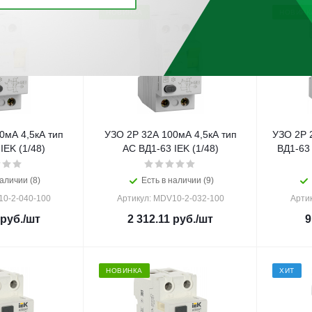
НОВИНКА
НОВИНК
0мА 4,5кА тип
УЗО 2Р 32А 100мА 4,5кА тип
УЗО 2Р 
IEK (1/48)
AC ВД1-63 IEK (1/48)
ВД1-63
аличии (8)
Есть в наличии (9)
10-2-040-100
Артикул: MDV10-2-032-100
Арти
руб.
/шт
2 312.11
руб.
/шт
9
НОВИНКА
ХИТ