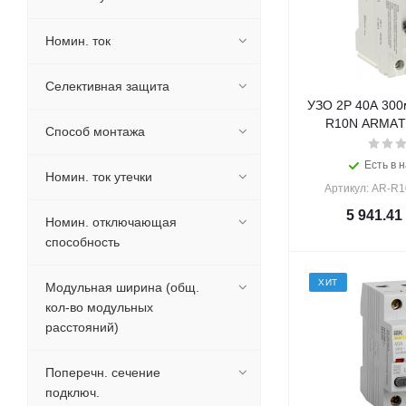
Номин. ток
Селективная защита
УЗО 2Р 40А 300
R10N ARMAТ I
Способ монтажа
Есть в н
Номин. ток утечки
Артикул: AR-R
5 941.41
Номин. отключающая
способность
ХИТ
Модульная ширина (общ.
кол-во модульных
расстояний)
Поперечн. сечение
подключ.