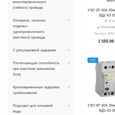
многопроволочного
(гибкого) провода
УЗО 2Р 40А 30м
ВД1-63 IE
Поперечн. сечение
подключ.
Есть в на
однопроволочного
Артикул: MDV
(жесткого) провода
1 555.06
С регулировкой задержки
ХИТ
Отключающая способность
при коротком замыкании
(Icw)
Кратковременная задержка
срабатывания
УЗО 4Р 40А 30м
Подходит для питьевой
ВД1-63 IE
воды