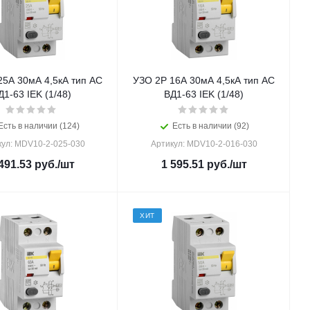
25А 30мА 4,5кА тип AC
УЗО 2Р 16А 30мА 4,5кА тип AC
Д1-63 IEK (1/48)
ВД1-63 IEK (1/48)
Есть в наличии (124)
Есть в наличии (92)
кул: MDV10-2-025-030
Артикул: MDV10-2-016-030
491.53
руб.
/шт
1 595.51
руб.
/шт
ХИТ