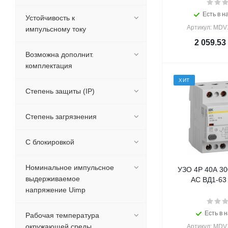
Есть в н
Устойчивость к
Артикул: MDV
импульсному току
2 059.53
Возможна дополнит.
комплектация
ХИТ
Степень защиты (IP)
Степень загрязнения
С блокировкой
Номинальное импульсное
УЗО 4Р 40А 30
выдерживаемое
AC ВД1-63 
напряжение Uimp
Есть в н
Рабочая температура
окружающей среды
Артикул: MDV