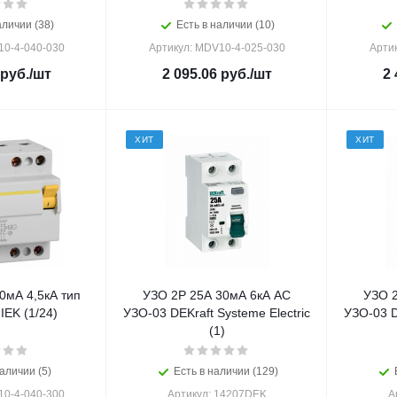
аличии (38)
Есть в наличии (10)
10-4-040-030
Артикул: MDV10-4-025-030
Арти
руб.
/шт
2 095.06
руб.
/шт
2 
ХИТ
ХИТ
0мА 4,5кА тип
УЗО 2Р 25А 30мА 6кА AC
УЗО 2
IEK (1/24)
УЗО-03 DEKraft Systeme Electric
УЗО-03 D
(1)
аличии (5)
Есть в наличии (129)
10-4-040-300
Артикул: 14207DEK
А