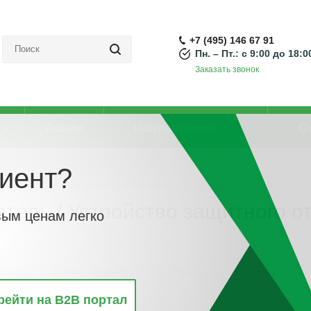
+7 (495) 146 67 91
Пн. – Пт.: с 9:00 до 18:0
Заказать звонок
Акции
Направления
О
иент?
ючения (УЗО)
-
Дифференциальный выключатель / Устройство защитного о
ль / Устройство защитного о
вым ценам легко
винкам
По популярности
По алфавиту
По цене
По 
рейти на B2B портал