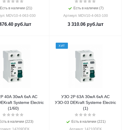
Есть в наличии (21)
Есть в наличии (7)
кул: MDV10-4-063-030
Артикул: MDV10-4-063-100
476.40
руб.
/шт
3 310.06
руб.
/шт
ХИТ
Р 40А 30мА 6кА AC
УЗО 2Р 63А 30мА 6кА AC
EKraft Systeme Electric
УЗО-03 DEKraft Systeme Electric
(1/60)
(1)
Есть в наличии (223)
Есть в наличии (221)
ртикул: 14209DEK
Артикул: 14210DEK