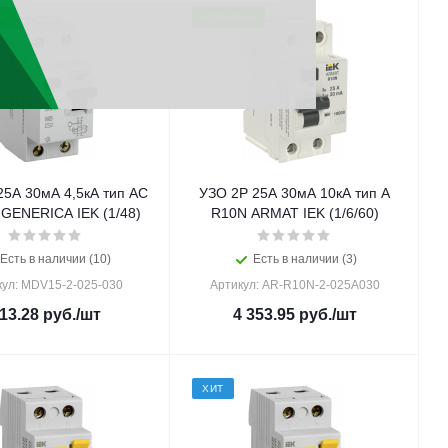
А
НОВИНКА
25А 30мА 4,5кА тип АС
УЗО 2Р 25А 30мА 10кА тип А
 GENERICA IEK (1/48)
R10N ARMAT IEK (1/6/60)
Есть в наличии (10)
Есть в наличии (3)
кул: MDV15-2-025-030
Артикул: AR-R10N-2-025A030
13.28
руб.
/шт
4 353.95
руб.
/шт
ХИТ