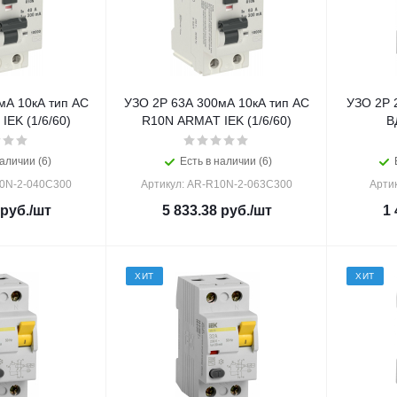
мА 10кА тип АС
УЗО 2Р 63А 300мА 10кА тип АС
УЗО 2Р 
EK (1/6/60)
R10N ARMAТ IEK (1/6/60)
В
аличии (6)
Есть в наличии (6)
10N-2-040C300
Артикул: AR-R10N-2-063C300
Арти
руб.
/шт
5 833.38
руб.
/шт
1 
ХИТ
ХИТ