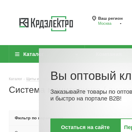
Ваш регион
Москва
Каталог
Компания
Вы оптовый кл
Каталог
-
Щиты и шкафы, шинопровод
-
Аксессуары и вспомогательн
Система мониторинга / дисп
Заказывайте товары по опто
и быстро на портале B2B!
По хитам
По но
Фильтр по параметрам
Остаться на сайте
Пе