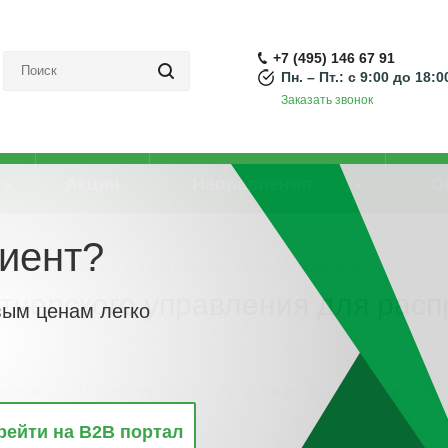
+7 (495) 146 67 91
Пн. – Пт.: с 9:00 до 18:0
Заказать звонок
Акции
Направления
О
иент?
ое оборудование для щитов и шкафов
-
Система мониторинга / диспетчер
етчерского управления для рас
вым ценам легко
винкам
По популярности
По алфавиту
По цене
По 
рейти на B2B портал