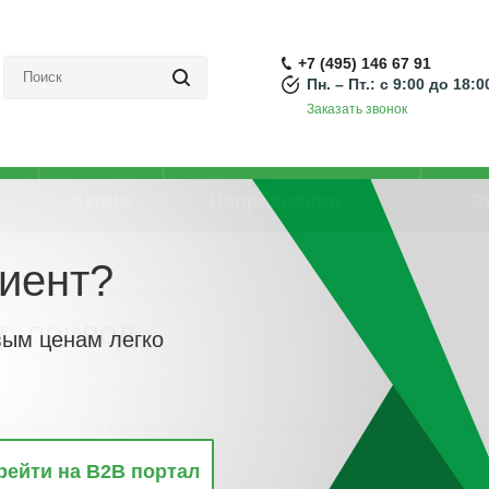
+7 (495) 146 67 91
Пн. – Пт.: с 9:00 до 18:0
Заказать звонок
Акции
Направления
О
иент?
ионный шнур сенсор-привод
р-привод
вым ценам легко
винкам
По популярности
По алфавиту
По цене
По 
рейти на B2B портал