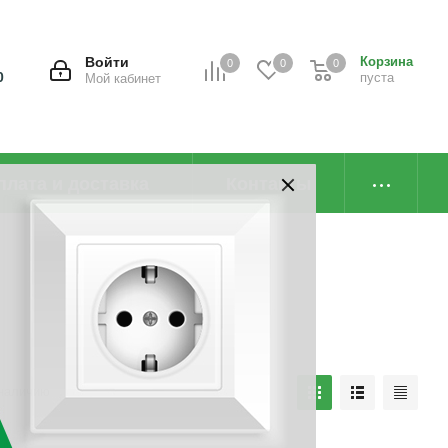
Войти
Корзина
0
0
0
0
пуста
Мой кабинет
плата и доставка
Контакты
наличию