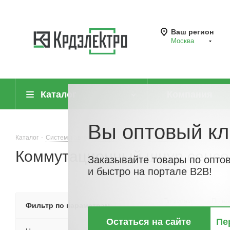
Ваш регион
Москва
Каталог
Компания
Вы оптовый кл
Каталог
-
Системы автоматизации
-
Датчики (сенсоры)
-
Коммутац
Коммутационный шнур сенсо
Заказывайте товары по опто
и быстро на портале B2B!
По хитам
По но
Фильтр по параметрам
Остаться на сайте
Пе