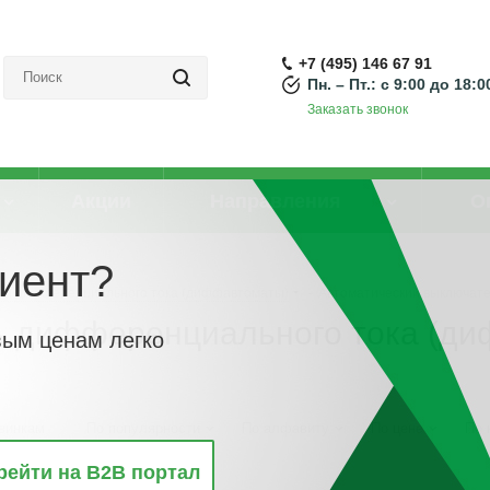
+7 (495) 146 67 91
Пн. – Пт.: с 9:00 до 18:0
Заказать звонок
Акции
Направления
О
иент?
ли дифференциального тока (диффавтоматы)
-
Автоматический выключате
 дифференциального тока (ди
вым ценам легко
винкам
По популярности
По алфавиту
По цене
По 
рейти на B2B портал