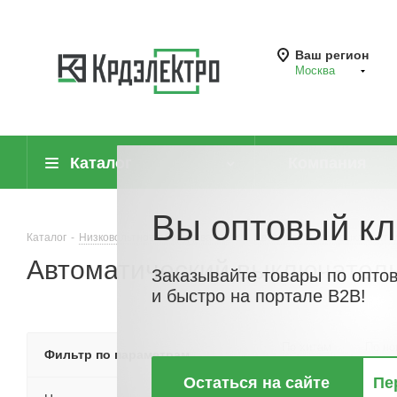
Ваш регион
Москва
Каталог
Компания
Вы оптовый кл
Каталог
-
Низковольтное оборудование
-
Автоматические выключате
Автоматический выключатель
Заказывайте товары по опто
и быстро на портале B2B!
По хитам
По но
Фильтр по параметрам
Остаться на сайте
Пе