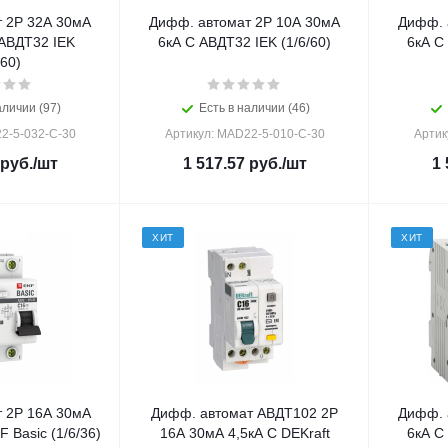
 2Р 32А 30мА
Дифф. автомат 2Р 10А 30мА
Дифф. 
 АВДТ32 IEK
6кА С АВДТ32 IEK (1/6/60)
6кА С
/60)
аличии (97)
Есть в наличии (46)
2-5-032-C-30
Артикул: MAD22-5-010-C-30
Артик
руб.
/шт
1 517.57
руб.
/шт
1 
ХИТ
ХИТ
 2Р 16А 30мА
Дифф. автомат АВДТ102 2Р
Дифф. 
 Basic (1/6/36)
16А 30мА 4,5кА С DEKraft
6кА С