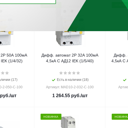
НОВИНКА
НОВИНК
 2Р 50А 100мА
Дифф. автомат 2Р 32А 100мА
Дифф. 
IEK (1/4/32)
4,5кА С АД12 IEK (1/5/40)
4,5кА C
аличии (17)
Есть в наличии (18)
0-2-050-C-100
Артикул: MAD10-2-032-C-100
Артик
руб.
/шт
1 264.55
руб.
/шт
НОВИНКА
НОВИНК