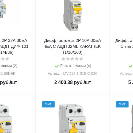
 2Р 32А 30мА
Дифф. автомат 2Р 10А 30мА
Дифф. а
 АВДТ ДИФ-101
6кА С АВДТ32МL KARAT IEK
С тип
(1/4/36)
(1/10/100)
аличии (2)
Есть в наличии (4)
15160DEK
Артикул: MVD12-1-010-C-030
Артику
руб.
/шт
2 400.38
руб.
/шт
5 
ХИТ
ХИТ