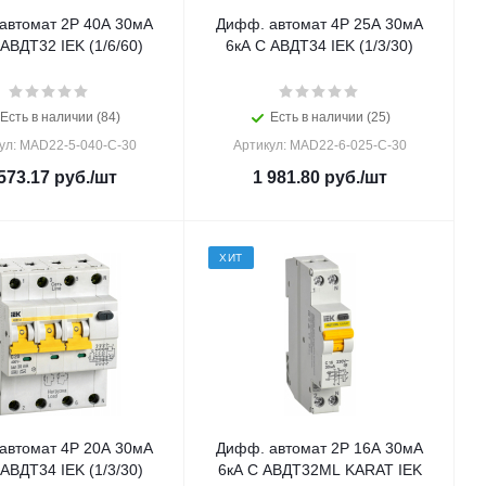
автомат 2Р 40А 30мА
Дифф. автомат 4Р 25А 30мА
 АВДТ32 IEK (1/6/60)
6кА С АВДТ34 IEK (1/3/30)
Есть в наличии (84)
Есть в наличии (25)
ул: MAD22-5-040-C-30
Артикул: MAD22-6-025-C-30
573.17
руб.
/шт
1 981.80
руб.
/шт
ХИТ
автомат 4Р 20А 30мА
Дифф. автомат 2Р 16А 30мА
 АВДТ34 IEK (1/3/30)
6кА С АВДТ32МL KARAT IEK