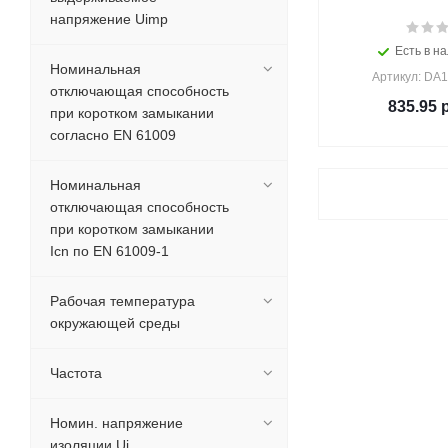
напряжение Uimp
Есть в на
Номинальная
Артикул: DA1
отключающая способность
835.95
р
при коротком замыкании
согласно EN 61009
Номинальная
отключающая способность
при коротком замыкании
Icn по EN 61009-1
Рабочая температура
окружающей среды
Частота
Номин. напряжение
изоляции Ui