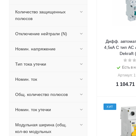
Количество защищенных
полюсов
Отключение нейтрали (N)
Дифф. автомат
4,5кА С тип АС
Номин. напряжение
Dekraft 
Тип тока утечки
Есть в н
Артикул: 
Номин. ток
1 104.71
Общ. количество полюсов
ХИТ
Номин. ток утечки
Модульная ширина (общ.
кол-во модульных