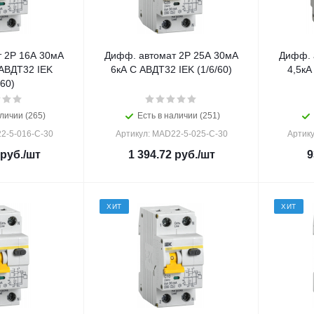
 2Р 16А 30мА
Дифф. автомат 2Р 25А 30мА
Дифф. 
 АВДТ32 IEK
6кА С АВДТ32 IEK (1/6/60)
4,5кА
/60)
личии (265)
Есть в наличии (251)
2-5-016-C-30
Артикул: MAD22-5-025-C-30
Артик
руб.
/шт
1 394.72
руб.
/шт
9
ХИТ
ХИТ