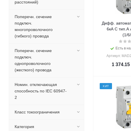
расстояний)
Поперечн. сечение
подключ.
Дифф. автомат
6кА С тип.А
многопроволочного
(1/6
(гибкого) провода
Есть в на
Поперечн. сечение
Артикул: MAD2
подключ.
однопроволочного
1 374.15
(жесткого) провода
Номин. отключающая
ХИТ
способность по IEC 60947-
2
Класс токоограничения
Категория