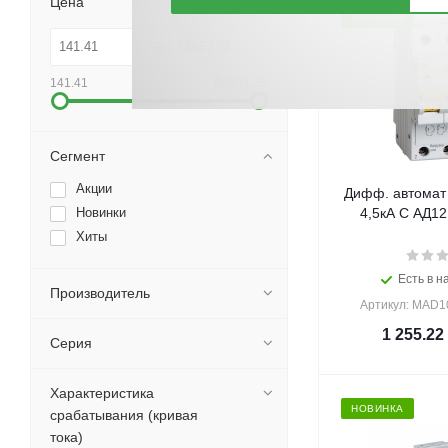
Цена
НОВИНКА
141.41
68863.25
Сегмент
Акции
Дифф. автомат
Новинки
4,5кА С АД12 
Хиты
Есть в н
Производитель
Артикул: MAD1
1 255.22
Серия
Характеристика
НОВИНКА
срабатывания (кривая
тока)