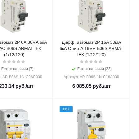
втомат 2Р 6А 30мА 6кА
Дифф. автомат 2Р 16А 30мА
 АС B06S ARMAT IEK
6кА C тип А 18мм B06S ARMAT
(1/12/120)
IEK (1/12/120)
Есть в наличии (7)
Есть в наличии (23)
л: AR-B06S-1N-C06C030
Артикул: AR-B06S-1N-C16A030
233.14
руб.
/шт
6 085.05
руб.
/шт
ХИТ