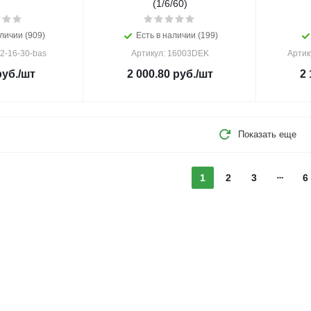
(1/6/60)
личии (909)
Есть в наличии (199)
2-16-30-bas
Артикул: 16003DEK
Артик
уб.
/шт
2 000.80
руб.
/шт
2 
Показать еще
1
2
3
6