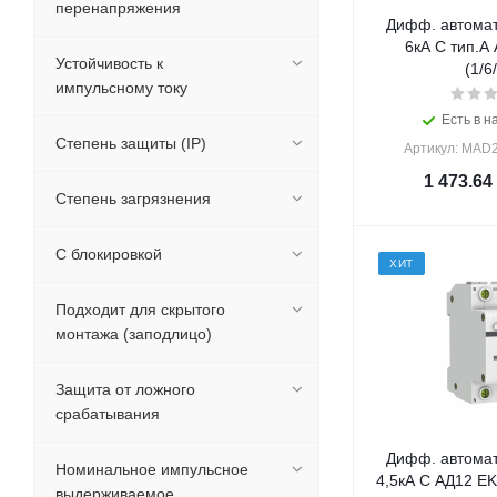
перенапряжения
Дифф. автомат
6кА С тип.А
Устойчивость к
(1/6
импульсному току
Есть в н
Степень защиты (IP)
Артикул: MAD2
1 473.64
Степень загрязнения
С блокировкой
ХИТ
Подходит для скрытого
монтажа (заподлицо)
Защита от ложного
срабатывания
Дифф. автомат
Номинальное импульсное
4,5кА С АД12 EKF
выдерживаемое