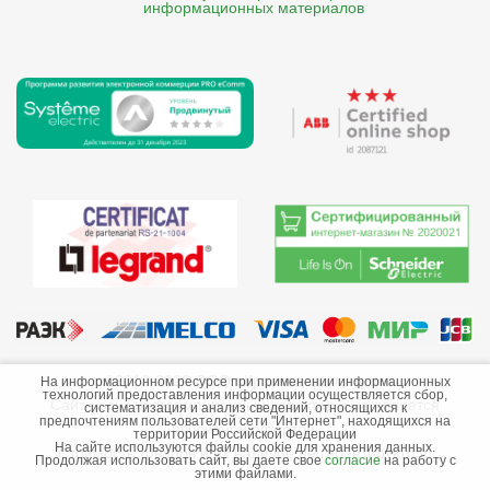
    информационных материалов
©2013-2026 ООО «Краснодарэлектро»
На информационном ресурсе при применении информационных
технологий предоставления информации осуществляется сбор,
Сайт носит информационный характер и не является
систематизация и анализ сведений, относящихся к
предпочтениям пользователей сети "Интернет", находящихся на
публичной офертой.
территории Российской Федерации
На сайте используются файлы cookie для хранения данных.
Стоимость товаров и их наличие не гарантируются.
Продолжая использовать сайт, вы даете свое
согласие
на работу с
этими файлами.