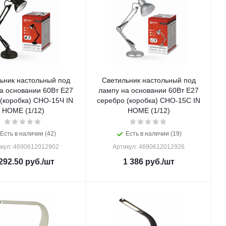
ьник настольный под
Светильник настольный под
а основании 60Вт E27
лампу на основании 60Вт E27
(коробка) СНО-15Ч IN
серебро (коробка) СНО-15С IN
HOME (1/12)
HOME (1/12)
Есть в наличии (42)
Есть в наличии (19)
кул: 4690612012902
Артикул: 4690612012926
292.50
руб.
/шт
1 386
руб.
/шт