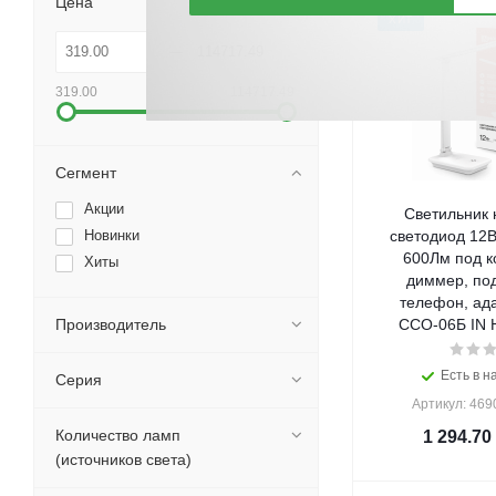
Цена
ХИТ
319.00
114717.49
Сегмент
Акции
Светильник 
Новинки
светодиод 12В
600Лм под к
Хиты
диммер, под
телефон, ад
Производитель
ССО-06Б IN 
Есть в н
Серия
Артикул: 46
Количество ламп
1 294.70
(источников света)