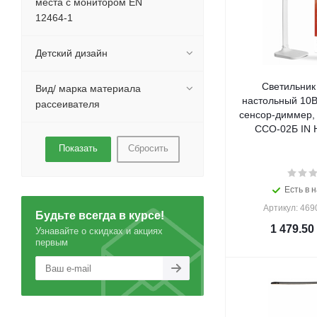
места с монитором EN
12464-1
Детский дизайн
Светильник
Вид/ марка материала
настольный 10В
рассеивателя
сенсор-диммер,
ССО-02Б IN 
Сбросить
Есть в н
Артикул: 46
Будьте всегда в курсе!
1 479.50
Узнавайте о скидках и акциях
первым