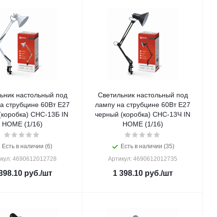
ьник настольный под
Светильник настольный под
а струбцине 60Вт E27
лампу на струбцине 60Вт E27
черный (коробка) СНС-13Ч IN
HOME (1/16)
HOME (1/16)
Есть в наличии (6)
Есть в наличии (35)
кул: 4690612012728
Артикул: 4690612012735
398.10
руб.
/шт
1 398.10
руб.
/шт