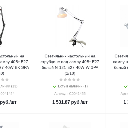
астольный на
Светильник настольный на
Светил
лампу 40Вт Е27
струбцине под лампу 40Вт Е27
лампу н
27-40W-BK ЭРА
белый N-121-E27-40W-W ЭРА
белый (коробка) СНС-13Б IN
18)
(1/18)
аличии (13)
Есть в наличии (1)
C0041454
Артикул: C0041455
Арти
руб.
/шт
1 531.87
руб.
/шт
1 