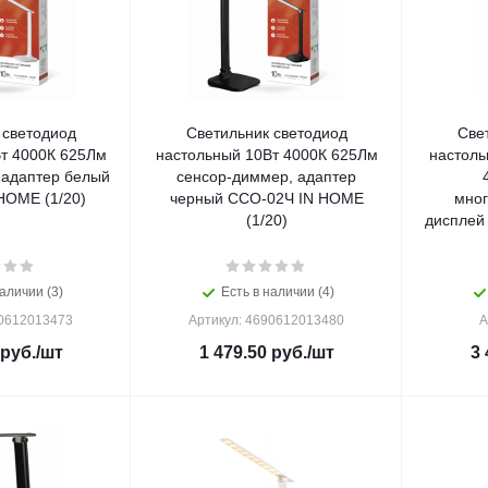
 светодиод
Светильник светодиод
Све
т 4000К 625Лм
настольный 10Вт 4000К 625Лм
настоль
 адаптер белый
сенсор-диммер, адаптер
HOME (1/20)
черный ССО-02Ч IN HOME
мно
(1/20)
дисплей
аличии (3)
Есть в наличии (4)
90612013473
Артикул: 4690612013480
А
руб.
/шт
1 479.50
руб.
/шт
3 