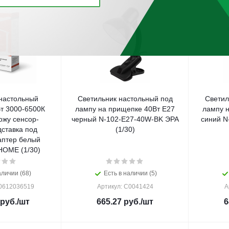
настольный
Светильник настольный под
Светил
т 3000-6500К
лампу на прищепке 40Вт E27
лампу 
ожу сенсор-
черный N-102-E27-40W-BK ЭРА
синий N
ставка под
(1/30)
аптер белый
HOME (1/30)
аличии (68)
Есть в наличии (5)
90612036519
Артикул: C0041424
А
руб.
/шт
665.27
руб.
/шт
6