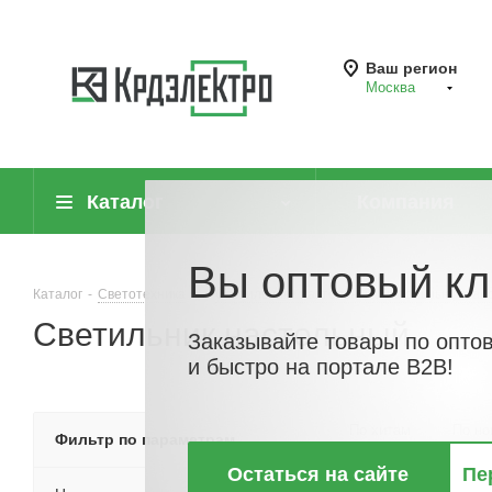
Ваш регион
Москва
Каталог
Компания
Вы оптовый кл
Каталог
-
Светотехника
-
Светильники настольные, напольные, стан
Светильник настольный
Заказывайте товары по опто
и быстро на портале B2B!
По хитам
По но
Фильтр по параметрам
Остаться на сайте
Пе