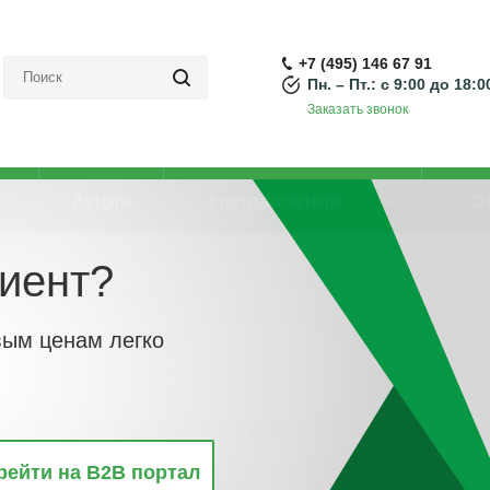
+7 (495) 146 67 91
Пн. – Пт.: с 9:00 до 18:0
Заказать звонок
Акции
Направления
О
иент?
очные
-
Светильник настольный
вым ценам легко
винкам
По популярности
По алфавиту
По цене
По 
рейти на B2B портал