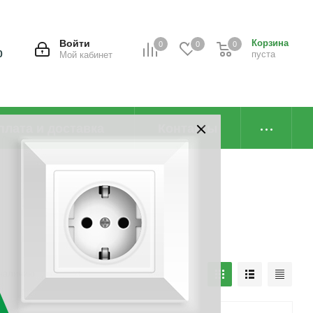
Войти
Корзина
0
0
0
0
пуста
Мой кабинет
плата и доставка
Контакты
наличию