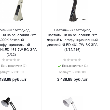
тильник светодиод
Светильник светодиод
ный на основании 7Вт
настольный на основании 7Вт
4000К бежевый
черный многофункциональный
гофункциональный
дисплей NLED-461-7W-BK ЭРА
 NLED-461-7W-BG ЭРА
(1/12/216)
(1/12)
Есть в наличии (2)
Есть в наличии (1)
ртикул: Б0031611
Артикул: Б0031609
438.88
руб.
/шт
3 438.88
руб.
/шт