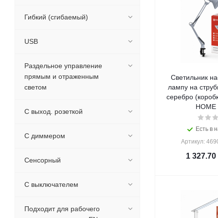
Гибкий (сгибаемый)
USB
Раздельное управление
прямым и отраженным
Светильник на
светом
лампу на струб
серебро (коробка) СНС-13С IN
HOME (
С выход. розеткой
Есть в н
С диммером
Артикул: 46
1 327.70
Сенсорный
С выключателем
Подходит для рабочего