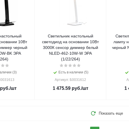
настольный
Светильник настольный
Светил
сновании 10Вт
светодиод на основании 10Вт
лампу н
диммер черный
3000К сенсор диммер белый
черный 
0W-BK ЭРА
NLED-462-10W-W ЭРА
/264)
(1/22/264)
аличии (3)
Есть в наличии (5)
Б0031613
Артикул: Б0031612
А
руб.
/шт
1 475.59
руб.
/шт
1 
Показать еще