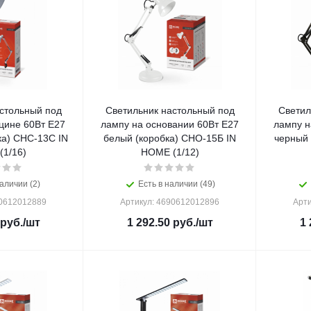
стольный под
Светильник настольный под
Светил
цине 60Вт E27
лампу на основании 60Вт E27
лампу н
белый (коробка) СНО-15Б IN
черный 
1/16)
HOME (1/12)
аличии (2)
Есть в наличии (49)
90612012889
Артикул: 4690612012896
Арти
руб.
/шт
1 292.50
руб.
/шт
1 