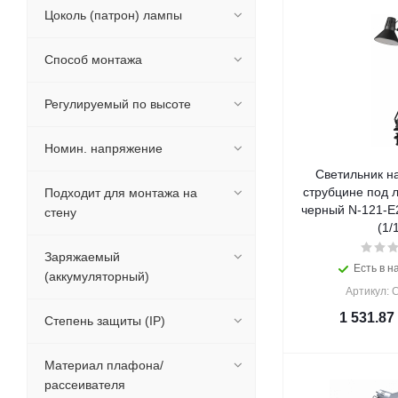
Цоколь (патрон) лампы
Способ монтажа
Регулируемый по высоте
Номин. напряжение
Светильник н
струбцине под 
Подходит для монтажа на
черный N-121-E
стену
(1/
Заряжаемый
Есть в н
(аккумуляторный)
Артикул: 
1 531.87
Степень защиты (IP)
Материал плафона/
рассеивателя