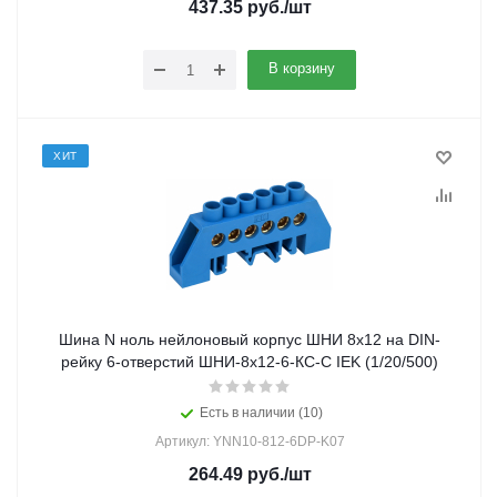
437.35
руб.
/шт
В корзину
ХИТ
Шина N ноль нейлоновый корпус ШНИ 8х12 на DIN-
рейку 6-отверстий ШНИ-8х12-6-КС-С IEK (1/20/500)
Есть в наличии (10)
Артикул: YNN10-812-6DP-K07
264.49
руб.
/шт