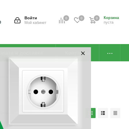
Войти
Корзина
0
0
0
0
пуста
Мой кабинет
плата и доставка
Контакты
 лотка
наличию