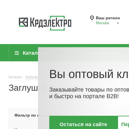
Ваш регион
Москва
Каталог
Компания
Вы оптовый кл
Каталог
-
Кабеленесущие системы (системы для прокладки кабеля)
-
Заглушка торцевая для листо
Заказывайте товары по опто
и быстро на портале B2B!
По хитам
По но
Фильтр по параметрам
Остаться на сайте
Пе