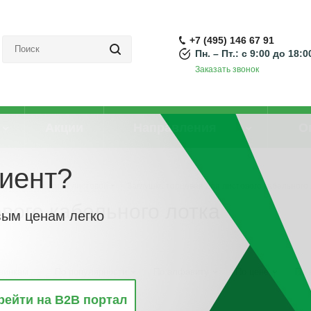
+7 (495) 146 67 91
Пн. – Пт.: с 9:00 до 18:0
Заказать звонок
Акции
Направления
О
иент?
Кабельный лоток листовой
-
Заглушка торцевая для листового кабельного
вого кабельного лотка
вым ценам легко
винкам
По популярности
По алфавиту
По цене
По 
рейти на B2B портал