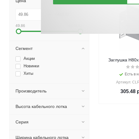
Цена
49.86
6448.82
Сегмент
Акции
Заглушка Н80х1
Новинки
Хиты
Есть в н
Артикул: CL
Производитель
305.48
р
Высота кабельного лотка
Серия
Ширина кабельного лотка