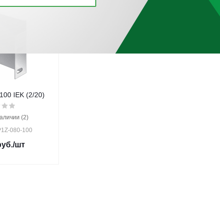
00 IEK (2/20)
аличии (2)
P1Z-080-100
уб.
/шт