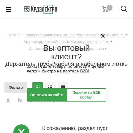
0
+7 (495) 146 67 91
Пн. – Пт.: с 9:00 до 18:00
Каталог
-
Кабеленесущие системы (системы для прокладки кабеля)
Заказать звонок
-
Аксессуары для кабельных лотков универсальные
-
Вы оптовый
Держатель трубы/кабеля в кабельном лотке
клиент?
Держатель трубы/кабеля в кабельном лотке
Заказывайте товары по оптовым ценам
легко и быстро на портале B2B!
Фильтр
Перейти на B2B
Остаться на сайте
портал
К сожалению, раздел пуст