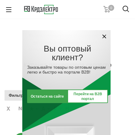
0
+7 (495) 146 67 91
Пн. – Пт.: с 9:00 до 18:00
Каталог
-
Низковольтное оборудование
-
Заказать звонок
Аксессуары для аппаратов защиты
-
Вы оптовый
Катушка расцепителя силового выключателя
клиент?
Катушка расцепителя силового
Заказывайте товары по оптовым ценам
выключателя
легко и быстро на портале B2B!
Перейти на B2B
Фильтр
Остаться на сайте
портал