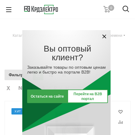
0
+7 (495) 146 67 91
Пн. – Пт.: с 9:00 до 18:00
Каталог
-
Системы автоматизации
-
Реле
-
Реле времени
Заказать звонок
Вы оптовый
Реле времени
клиент?
Заказывайте товары по оптовым ценам
легко и быстро на портале B2B!
Фильтр
Перейти на B2B
Остаться на сайте
портал
ХИТ