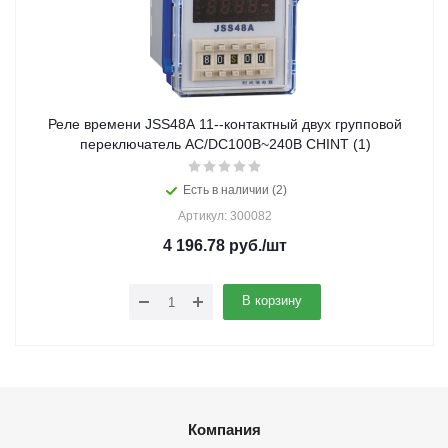
Реле времени JSS48A 11--контактный двух групповой
переключатель AC/DC100В~240В CHINT (1)
Есть в наличии (2)
Артикул: 300082
4 196.78
руб.
/шт
В корзину
Компания