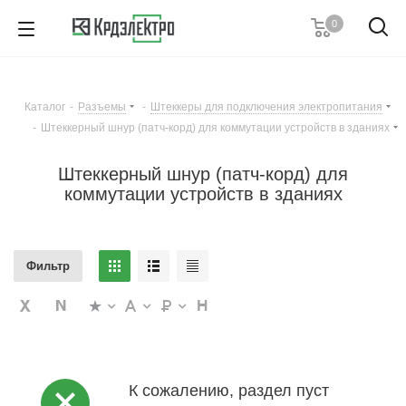
0
+7 (495) 146 67 91
Пн. – Пт.: с 9:00 до 18:00
Каталог
-
Разъемы
-
Штеккеры для подключения электропитания
Заказать звонок
-
Штеккерный шнур (патч-корд) для коммутации устройств в зданиях
Штеккерный шнур (патч-корд) для
коммутации устройств в зданиях
Фильтр
К сожалению, раздел пуст