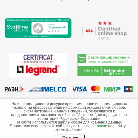
©2013-2026 ООО «Краснодарэлектро»
На информационном ресурсе при применении информационных
технологий предоставления информации осуществляется сбор,
Сайт носит информационный характер и не является
систематизация и анализ сведений, относящихся к
предпочтениям пользователей сети "Интернет", находящихся на
публичной офертой.
территории Российской Федерации
На сайте используются файлы cookie для хранения данных.
Стоимость товаров и их наличие не гарантируются.
Продолжая использовать сайт, вы даете свое
согласие
на работу с
этими файлами.