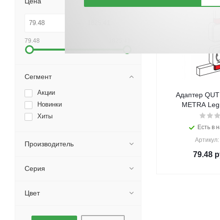
Цена
79.48
1825.41
Сегмент
Акции
Адаптер QUTE
Новинки
METRA Legr
Хиты
Есть в н
Артикул:
Производитель
79.48
р
Серия
Цвет