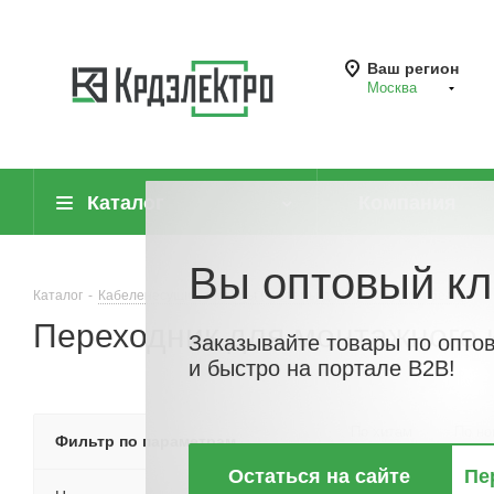
Ваш регион
Москва
Каталог
Компания
Вы оптовый кл
Каталог
-
Кабеленесущие системы (системы для прокладки кабеля)
-
Переходник для монтажного 
Заказывайте товары по опто
и быстро на портале B2B!
По хитам
По но
Фильтр по параметрам
Остаться на сайте
Пе