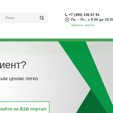
+7 (495) 146 67 91
Пн. – Пт.: с 9:00 до 18:0
Заказать звонок
Акции
Направления
О
иент?
Кабель-каналы монтажные (магистральные) и аксессуары
-
Переходник дл
кабель-канала
вым ценам легко
винкам
По популярности
По алфавиту
По цене
По 
рейти на B2B портал