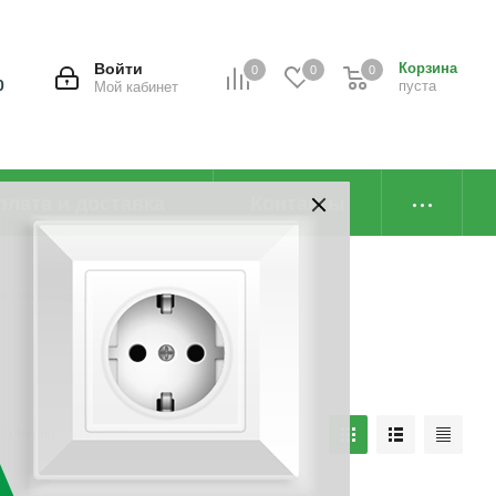
Войти
Корзина
0
0
0
0
пуста
Мой кабинет
плата и доставка
Контакты
я монтажного кабель-канала
наличию