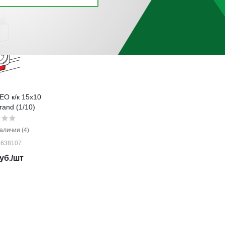
O к/к 15x10
and (1/10)
аличии (4)
 638107
уб.
/шт