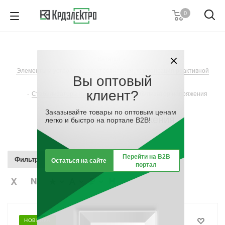
0
+7 (495) 146 67 91
Пн. – Пт.: с 9:00 до 18:00
Каталог
-
Заказать звонок
Элементы и устройства электропитания, компенсация реактивной
Вы оптовый
мощности
клиент?
-
Стабилизаторы напряжения
-
Стабилизатор напряжения
Заказывайте товары по оптовым ценам
Стабилизатор напряжения
легко и быстро на портале B2B!
Перейти на B2B
Фильтр
Остаться на сайте
портал
НОВИНКА