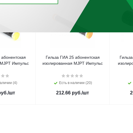
 абонентская
Гильза ГИА 25 абонентская
Гильза
 MJPT Импульс
изолированная MJPT Импульс
изолир
аличии (4)
Есть в наличии (20)
уб.
/шт
212.66
руб.
/шт
2