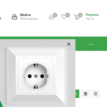
Войти
Корзина
0
0
0
0
пуста
Мой кабинет
плата и доставка
Контакты
наличию