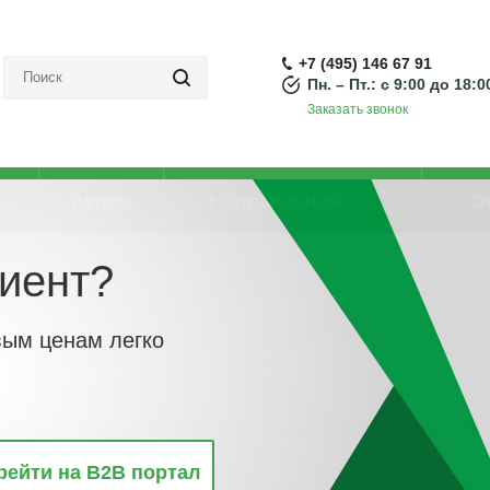
+7 (495) 146 67 91
Пн. – Пт.: с 9:00 до 18:0
Заказать звонок
Акции
Направления
О
иент?
Кластер КНС
вым ценам легко
винкам
По популярности
По алфавиту
По цене
По 
рейти на B2B портал