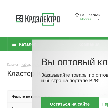
Ваш регион
Москва
Каталог
Компания
Вы оптовый кл
Каталог
-
Кабеленесущие системы (системы для прокладки кабеля)
-
Кластер КНС
Заказывайте товары по опто
и быстро на портале B2B!
По хитам
По но
Фильтр по параметрам
Остаться на сайте
Пе