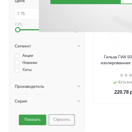
Цена
7.75
380.07
Сегмент
Акции
Гильза ГИА 50
Новинки
изолированная
Хиты
Есть в н
Производитель
220.78
р
Серия
Сбросить